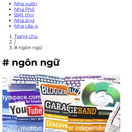
Nhà vườn
Nhà Phố
Biệt thự
Nhà ống
Nhà cấp 4
Trang chủ
/
# ngôn ngữ
# ngôn ngữ