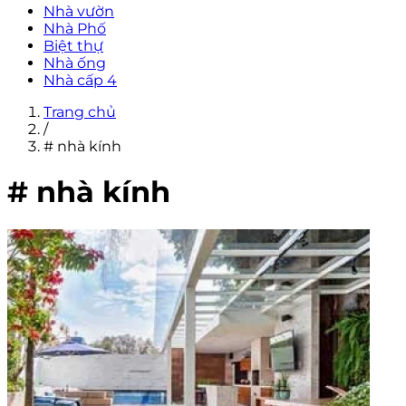
Nhà vườn
Nhà Phố
Biệt thự
Nhà ống
Nhà cấp 4
Trang chủ
/
# nhà kính
# nhà kính