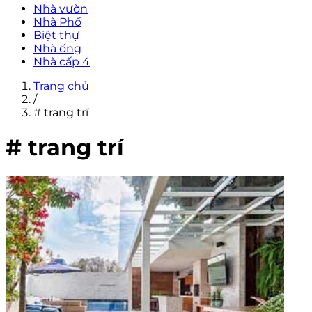
Nhà vườn
Nhà Phố
Biệt thự
Nhà ống
Nhà cấp 4
Trang chủ
/
# trang trí
# trang trí