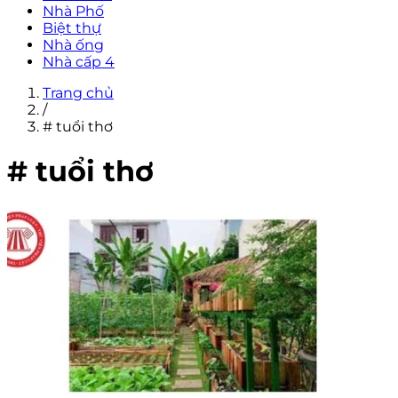
Nhà Phố
Biệt thự
Nhà ống
Nhà cấp 4
Trang chủ
/
# tuổi thơ
# tuổi thơ