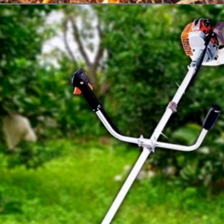
Đang mở
https://vietnamxua.edu.vn/cach-lam-co-vuon-nhanh-nhat