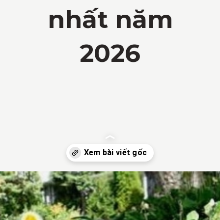
nhất năm
2026
Đang mở
https://vietnamxua.edu.vn/cach-lam-co-vuon-nhanh-nhat