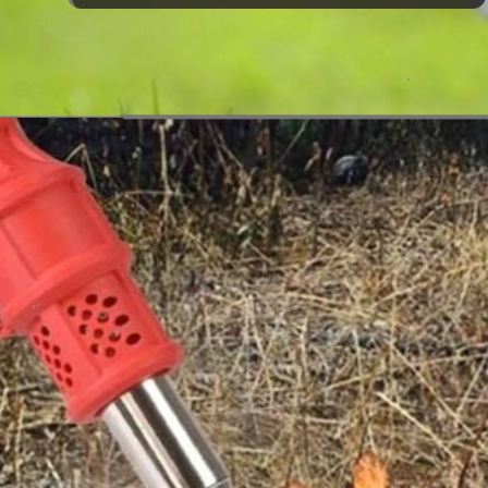
Đang mở
https://vietnamxua.edu.vn/cach-lam-co-vuon-nhanh-nhat