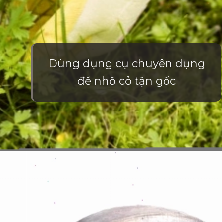
Dùng dụng cụ chuyên dụng
để nhổ cỏ tận gốc
Đang mở
https://vietnamxua.edu.vn/cach-lam-co-vuon-nhanh-nhat