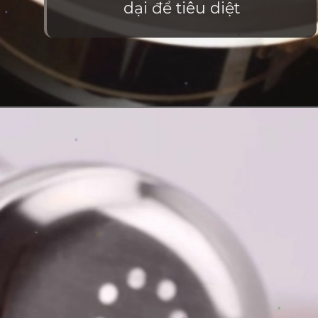
dại để tiêu diệt
Đang mở
https://vietnamxua.edu.vn/cach-lam-co-vuon-nhanh-nhat