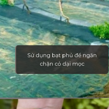
Sử dụng bạt phủ để ngăn
chặn cỏ dại mọc
Đang mở
https://vietnamxua.edu.vn/cach-lam-co-vuon-nhanh-nhat