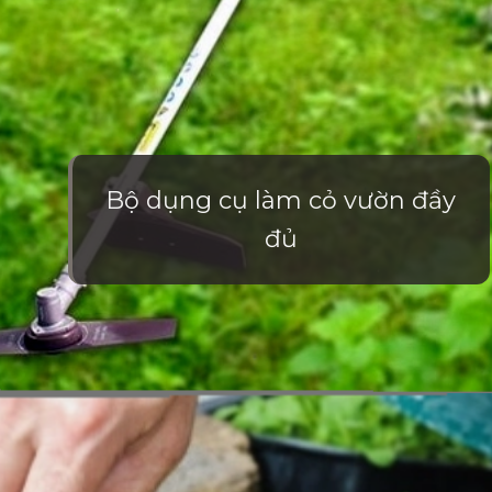
Bộ dụng cụ làm cỏ vườn đầy
đủ
Đang mở
https://vietnamxua.edu.vn/cach-lam-co-vuon-nhanh-nhat