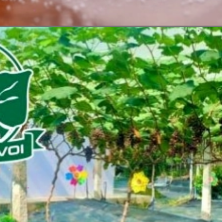
Đang mở
https://vietnamxua.edu.vn/cach-lam-co-vuon-nhanh-nhat