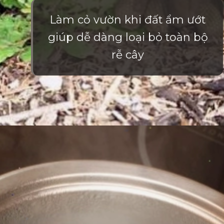
Làm cỏ vườn khi đất ẩm ướt
giúp dễ dàng loại bỏ toàn bộ
rễ cây
Đang mở
https://vietnamxua.edu.vn/cach-lam-co-vuon-nhanh-nhat