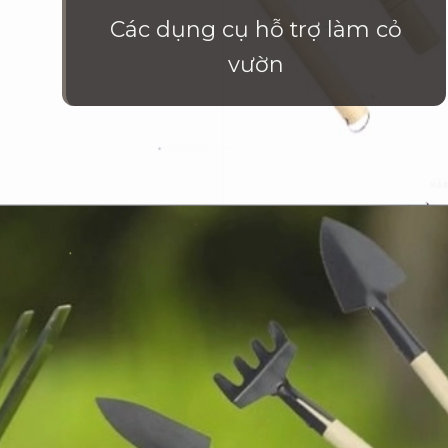
Các dụng cụ hỗ trợ làm cỏ
vườn
Đang mở
https://vietnamxua.edu.vn/cach-lam-co-vuon-nhanh-nhat