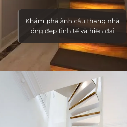
Khám phá ảnh cầu thang nhà
ống đẹp tinh tế và hiện đại
Đang mở
https://vietnamxua.edu.vn/cau-thang-nha-ong