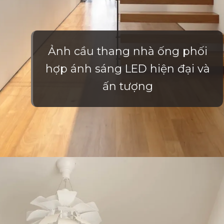
Ảnh cầu thang nhà ống phối
hợp ánh sáng LED hiện đại và
ấn tượng
Đang mở
https://vietnamxua.edu.vn/cau-thang-nha-ong