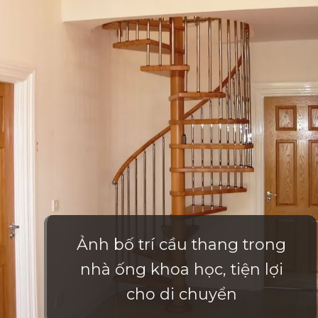
Ảnh bố trí cầu thang trong
nhà ống khoa học, tiện lợi
cho di chuyển