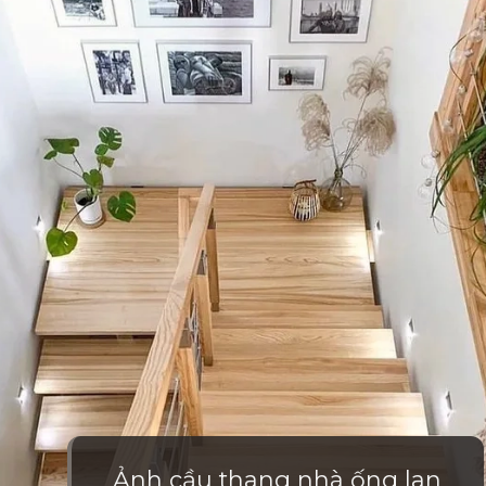
Ảnh cầu thang nhà ống lan