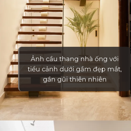
Ảnh cầu thang nhà ống với
tiểu cảnh dưới gầm đẹp mắt,
gần gũi thiên nhiên
Đang mở
https://vietnamxua.edu.vn/cau-thang-nha-ong