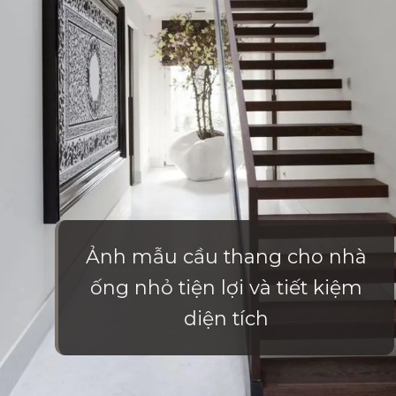
Ảnh mẫu cầu thang cho nhà
ống nhỏ tiện lợi và tiết kiệm
diện tích