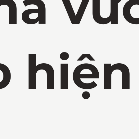
hà vư
 hiện