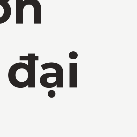
ờn
 đại