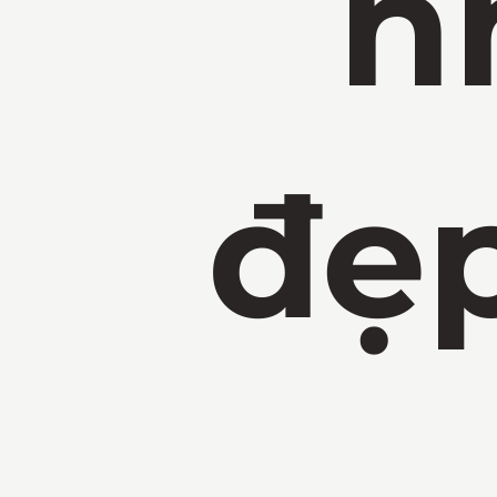
n
đẹp