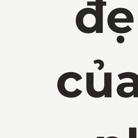
đẹ
củ