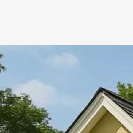
Đang mở
https://vietnamxua.edu.vn/mo-hinh-nha-vuon-dep