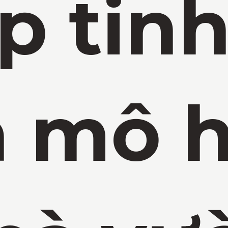
p tinh
a mô h