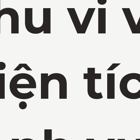
hu vi 
iện tí