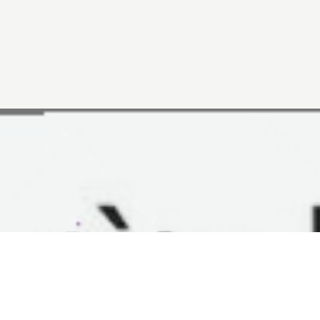
Đang mở
https://vietnamxua.edu.vn/mot-manh-vuon-hinh-c