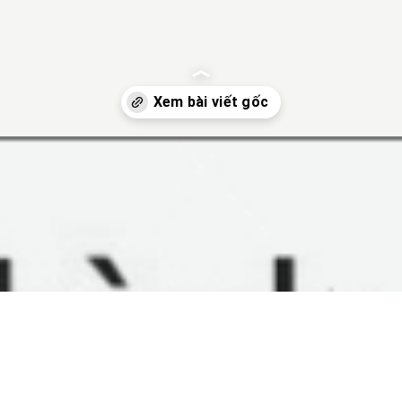
hu-nhat-co-chu-vi