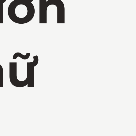
ườn
hữ