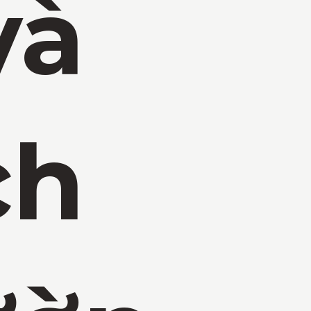
và
ch