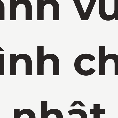
nh v
ình c
nhật