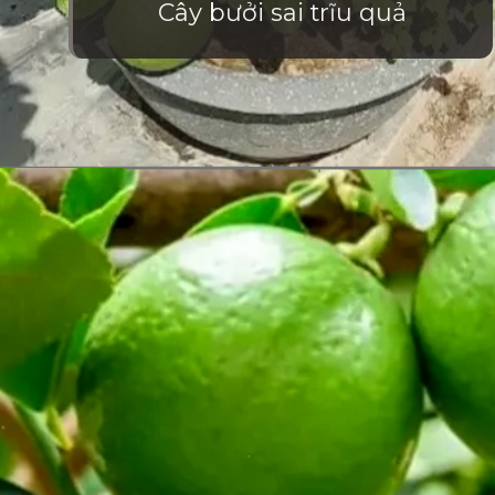
Cây bưởi sai trĩu quả
Đang mở
https://vietnamxua.edu.vn/nen-trong-cay-an-qua-gi-trong-vuon-nha