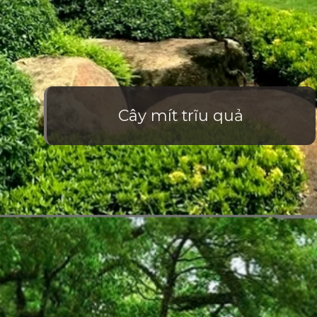
Cây mít trĩu quả
Đang mở
https://vietnamxua.edu.vn/nen-trong-cay-an-qua-gi-trong-vuon-nha