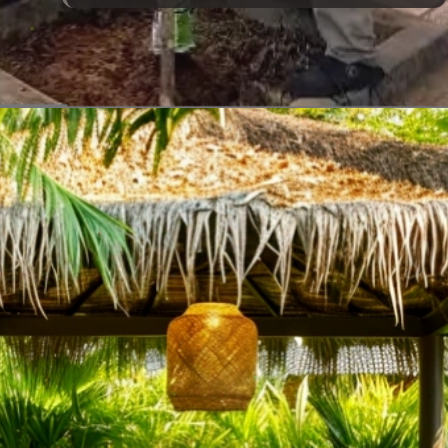
Đang mở
https://vietnamxua.edu.vn/nen-trong-cay-an-qua-gi-trong-vuon-nha