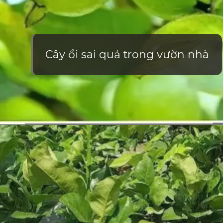
Cây ổi sai quả trong vườn nhà
Đang mở
https://vietnamxua.edu.vn/nen-trong-cay-an-qua-gi-trong-vuon-nha