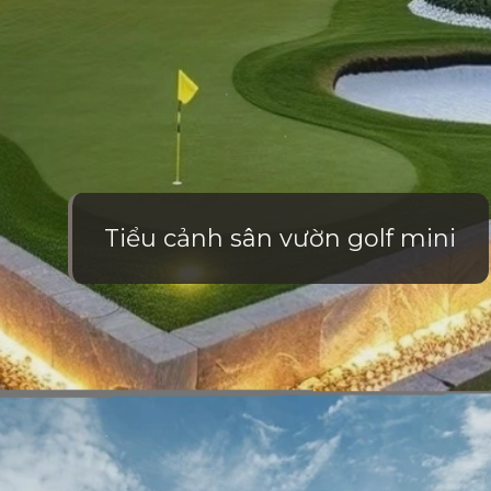
Tiểu cảnh sân vườn golf mini
Đang mở
https://vietnamxua.edu.vn/nen-trong-cay-an-qua-gi-trong-vuon-nha