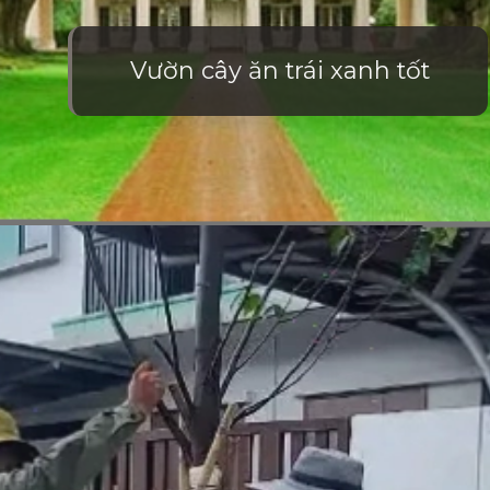
Vườn cây ăn trái xanh tốt
Đang mở
https://vietnamxua.edu.vn/nen-trong-cay-an-qua-gi-trong-vuon-nha