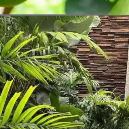
Đang mở
https://vietnamxua.edu.vn/nen-trong-cay-an-qua-gi-trong-vuon-nha