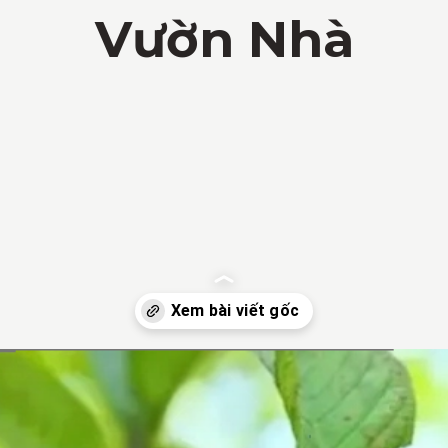
Vườn Nhà
Đang mở
https://vietnamxua.edu.vn/nen-trong-cay-an-qua-gi-trong-vuon-nha