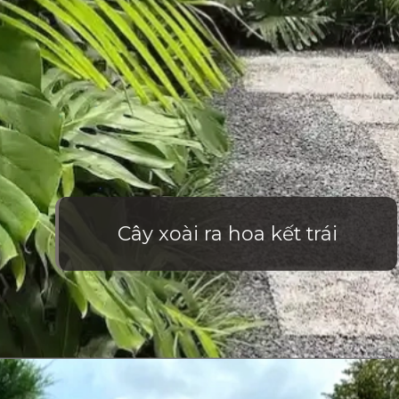
Cây xoài ra hoa kết trái
Đang mở
https://vietnamxua.edu.vn/nen-trong-cay-an-qua-gi-trong-vuon-nha