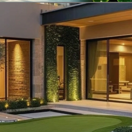
Đang mở
https://vietnamxua.edu.vn/nen-trong-cay-an-qua-gi-trong-vuon-nha