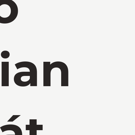
o
ian
át