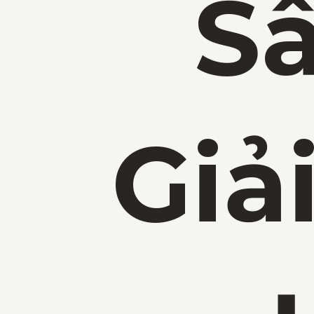
S
Giả