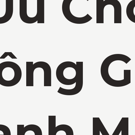
Ưu Ch
ông G
anh M