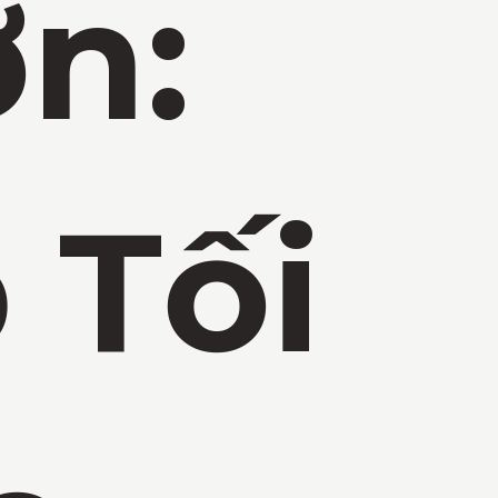
n:
 Tối