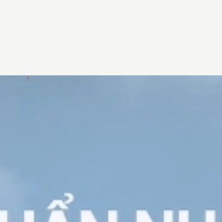
Đang mở
https://vietnamxua.edu.vn/nha-kinh-san-vuon