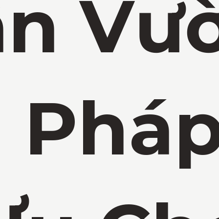
ân Vườ
i Pháp