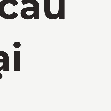
 cầu
ại