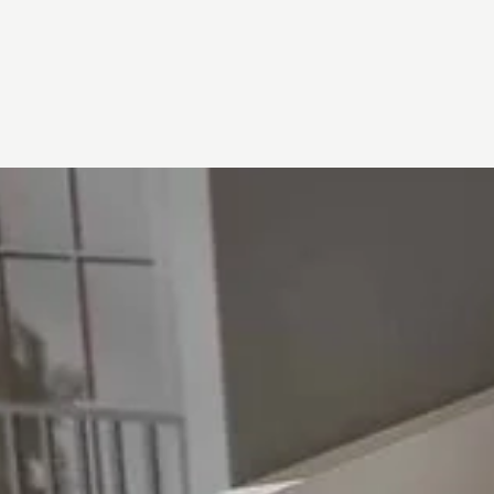
Đang mở
https://vietnamxua.edu.vn/nha-ong-dep