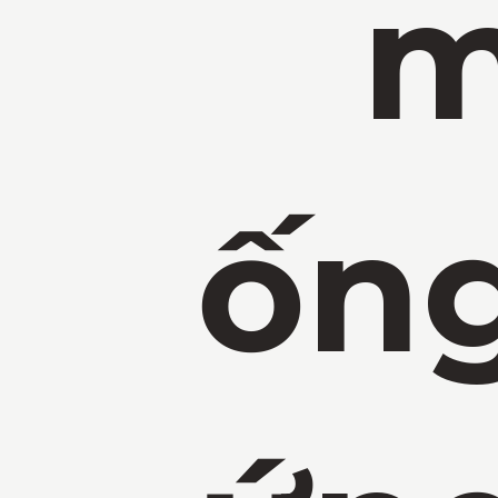
m
ống