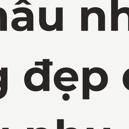
ẫu n
 đẹp