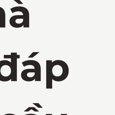
hà
 đáp