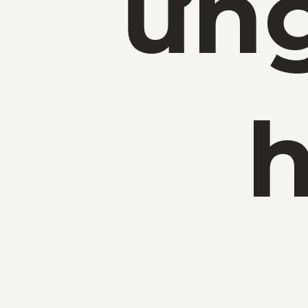
ứng
h