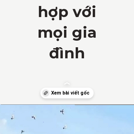
hợp với
mọi gia
đình
Đang mở
https://vietnamxua.edu.vn/nha-vuon-dep-gia-re