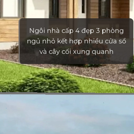
Ngôi nhà cấp 4 đẹp 3 phòng
ngủ nhỏ kết hợp nhiều cửa sổ
và cây cối xung quanh
Đang mở
https://vietnamxua.edu.vn/nha-vuon-dep-gia-re