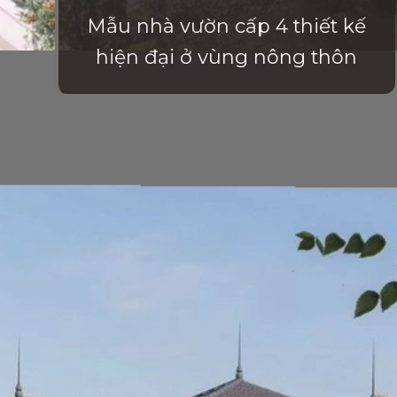
Mẫu nhà vườn cấp 4 thiết kế
hiện đại ở vùng nông thôn
Đang mở
https://vietnamxua.edu.vn/nha-vuon-dep-gia-re