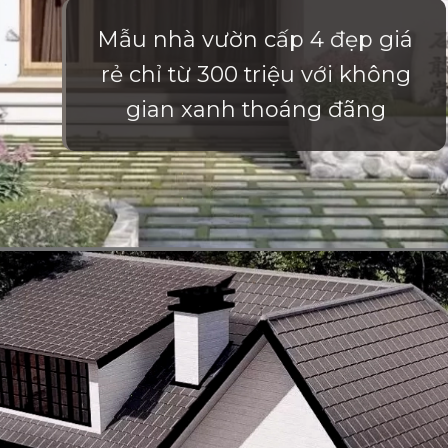
Mẫu nhà vườn cấp 4 đẹp giá
rẻ chỉ từ 300 triệu với không
gian xanh thoáng đãng
Đang mở
https://vietnamxua.edu.vn/nha-vuon-dep-gia-re