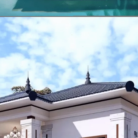
Đang mở
https://vietnamxua.edu.vn/nha-vuon-dep-gia-re