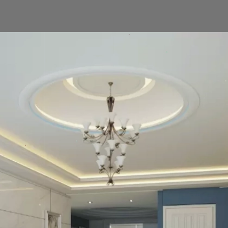
Đang mở
https://vietnamxua.edu.vn/nha-vuon-dep-gia-re