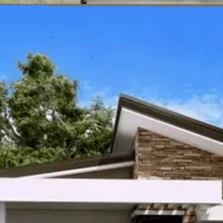
Đang mở
https://vietnamxua.edu.vn/nha-vuon-dep-gia-re