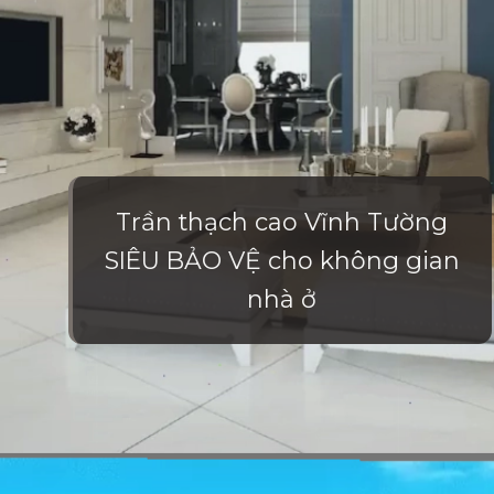
Trần thạch cao Vĩnh Tường
SIÊU BẢO VỆ cho không gian
nhà ở
Đang mở
https://vietnamxua.edu.vn/nha-vuon-dep-gia-re