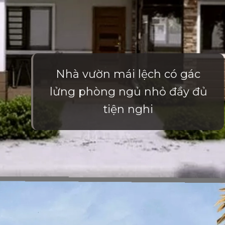
Nhà vườn mái lệch có gác
lửng phòng ngủ nhỏ đầy đủ
tiện nghi
Đang mở
https://vietnamxua.edu.vn/nha-vuon-dep-gia-re