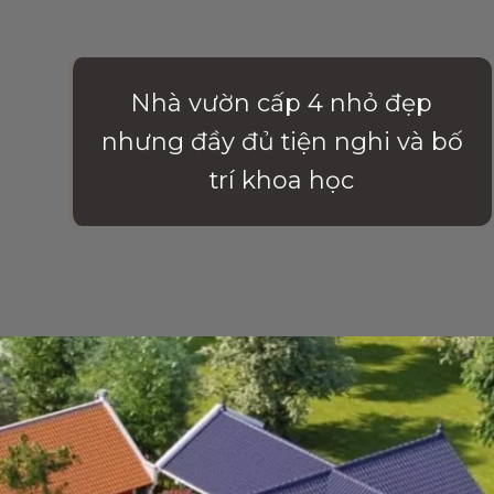
Nhà vườn cấp 4 nhỏ đẹp
nhưng đầy đủ tiện nghi và bố
trí khoa học
Đang mở
https://vietnamxua.edu.vn/nha-vuon-dep-gia-re