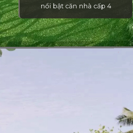
nổi bật căn nhà cấp 4
Đang mở
https://vietnamxua.edu.vn/nha-vuon-dep-gia-re