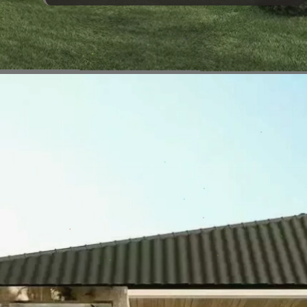
Đang mở
https://vietnamxua.edu.vn/nha-vuon-dep-gia-re