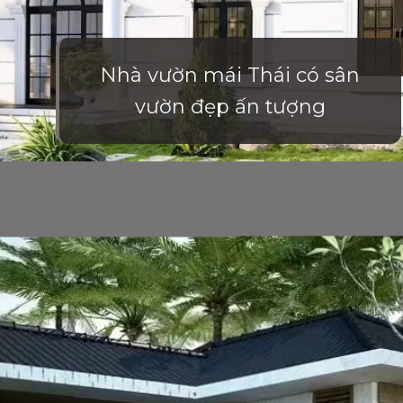
Nhà vườn mái Thái có sân
vườn đẹp ấn tượng
Đang mở
https://vietnamxua.edu.vn/nha-vuon-dep-gia-re