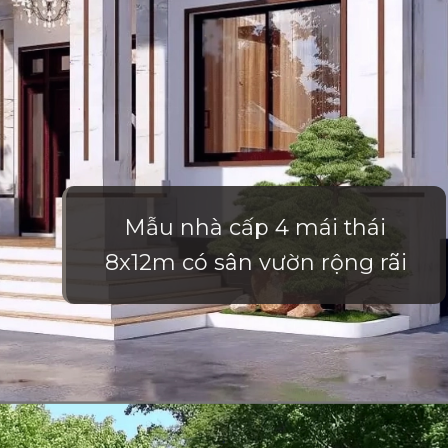
Mẫu nhà cấp 4 mái thái
8x12m có sân vườn rộng rãi
Đang mở
https://vietnamxua.edu.vn/nha-vuon-dep-gia-re