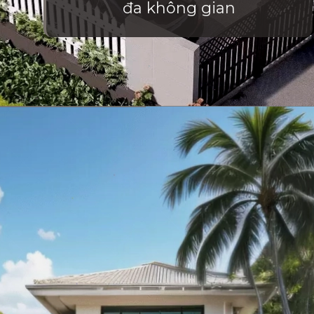
đa không gian
Đang mở
https://vietnamxua.edu.vn/nha-vuon-dep-gia-re