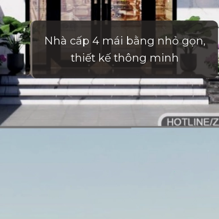
Nhà cấp 4 mái bằng nhỏ gọn,
thiết kế thông minh
Đang mở
https://vietnamxua.edu.vn/nha-vuon-hien-dai-1-tang