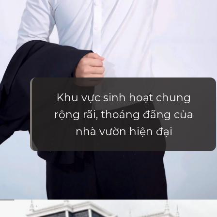
Khu vực sinh hoạt chung
rộng rãi, thoáng đãng của
nhà vườn hiện đại
Đang mở
https://vietnamxua.edu.vn/nha-vuon-hien-dai-1-tang