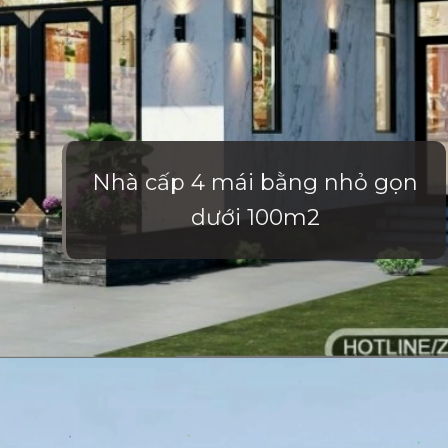
Nhà cấp 4 mái bằng nhỏ gọn
dưới 100m2
Đang mở
https://vietnamxua.edu.vn/nha-vuon-hien-dai-1-tang