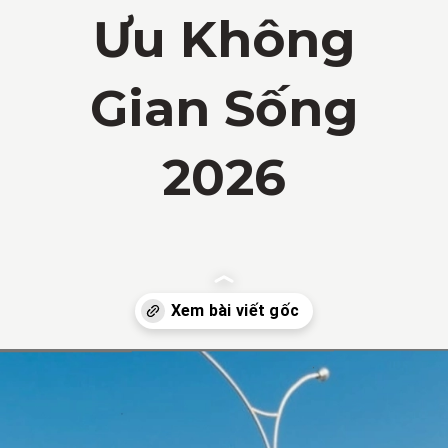
Ưu Không
Gian Sống
2026
Đang mở
https://vietnamxua.edu.vn/nha-vuon-hien-dai-1-tang