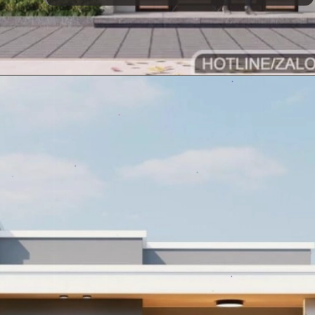
Đang mở
https://vietnamxua.edu.vn/nha-vuon-hien-dai-1-tang