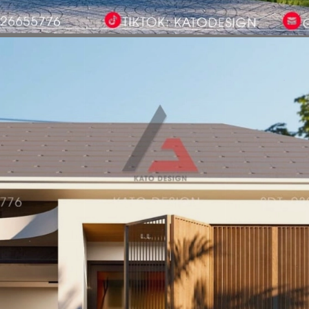
Đang mở
https://vietnamxua.edu.vn/nha-vuon-hien-dai-1-tang