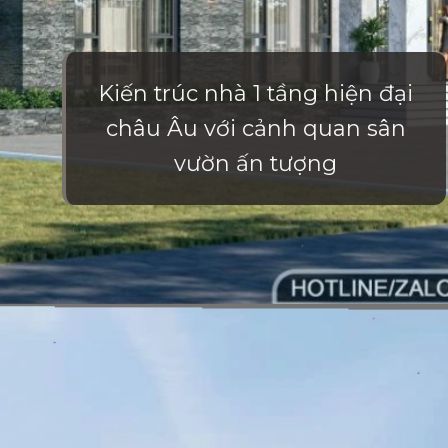
Kiến trúc nhà 1 tầng hiện đại
châu Âu với cảnh quan sân
vườn ấn tượng
Đang mở
https://vietnamxua.edu.vn/nha-vuon-hien-dai-1-tang