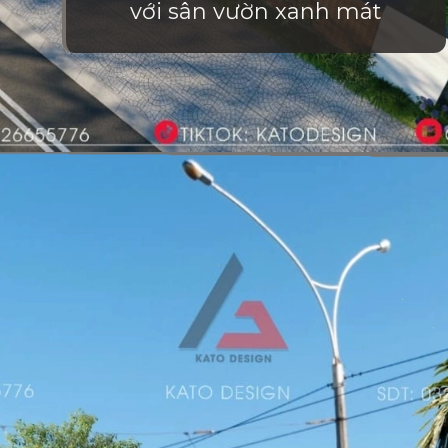
với sân vườn xanh mát
Đang mở
https://vietnamxua.edu.vn/nha-vuon-hien-dai-1-tang