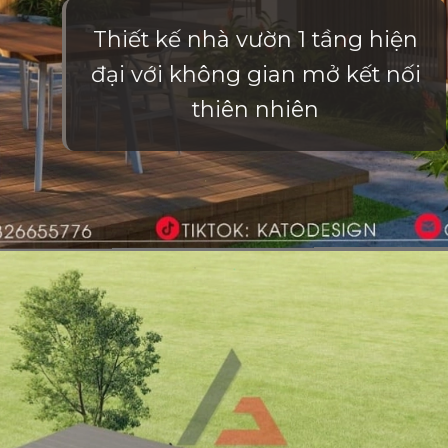
Thiết kế nhà vườn 1 tầng hiện
đại với không gian mở kết nối
thiên nhiên
Đang mở
https://vietnamxua.edu.vn/nha-vuon-hien-dai-1-tang