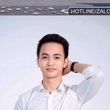
Đang mở
https://vietnamxua.edu.vn/nha-vuon-hien-dai-1-tang