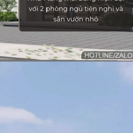
với 2 phòng ngủ tiện nghi và
sân vườn nhỏ
Đang mở
https://vietnamxua.edu.vn/nha-vuon-hien-dai-1-tang