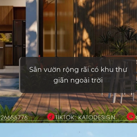
Sân vườn rộng rãi có khu thư
giãn ngoài trời
Đang mở
https://vietnamxua.edu.vn/nha-vuon-hien-dai-1-tang