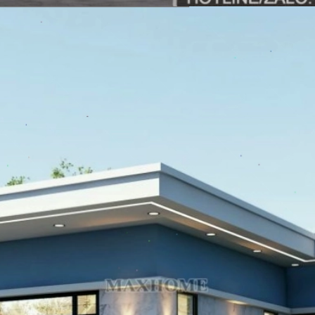
Đang mở
https://vietnamxua.edu.vn/nha-vuon-hien-dai-1-tang