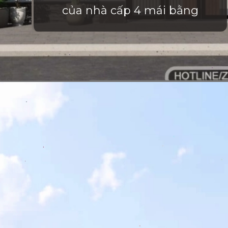
của nhà cấp 4 mái bằng
Đang mở
https://vietnamxua.edu.vn/nha-vuon-hien-dai-1-tang