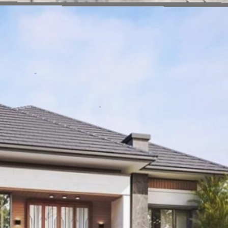
Đang mở
https://vietnamxua.edu.vn/nha-vuon-khong-gian-mo