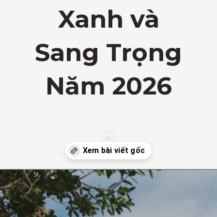
Xanh và
Sang Trọng
Năm 2026
Đang mở
https://vietnamxua.edu.vn/nha-vuon-khong-gian-mo