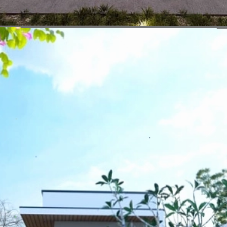
Đang mở
https://vietnamxua.edu.vn/nha-vuon-khong-gian-mo