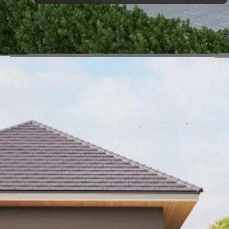
Đang mở
https://vietnamxua.edu.vn/nha-vuon-khong-gian-mo