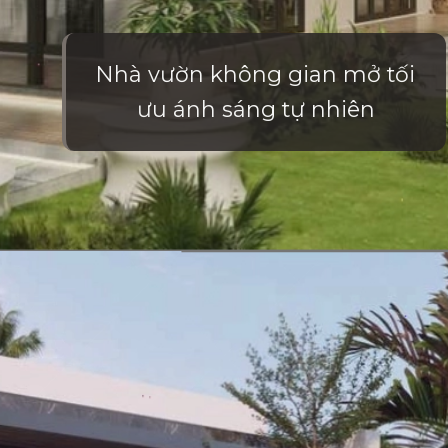
Nhà vườn không gian mở tối
ưu ánh sáng tự nhiên
Đang mở
https://vietnamxua.edu.vn/nha-vuon-khong-gian-mo