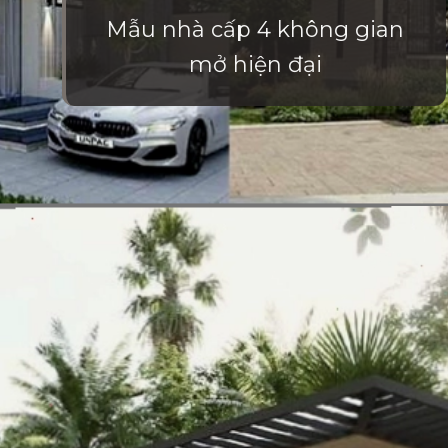
Mẫu nhà cấp 4 không gian
mở hiện đại
Đang mở
https://vietnamxua.edu.vn/nha-vuon-khong-gian-mo