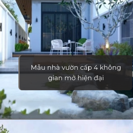
Mẫu nhà vườn cấp 4 không
gian mở hiện đại
Đang mở
https://vietnamxua.edu.vn/nha-vuon-khong-gian-mo