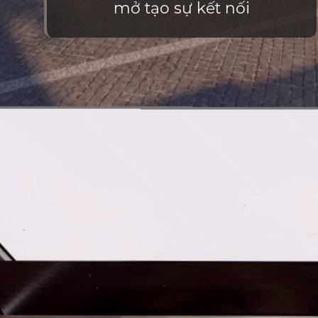
mở tạo sự kết nối
Đang mở
https://vietnamxua.edu.vn/nha-vuon-khong-gian-mo