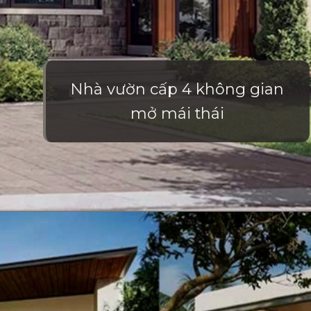
Nhà vườn cấp 4 không gian
mở mái thái
Đang mở
https://vietnamxua.edu.vn/nha-vuon-khong-gian-mo