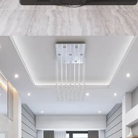
Đang mở
https://vietnamxua.edu.vn/phong-khach-nha-ong