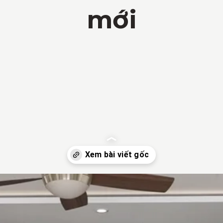
mới
Đang mở
https://vietnamxua.edu.vn/phong-khach-nha-ong