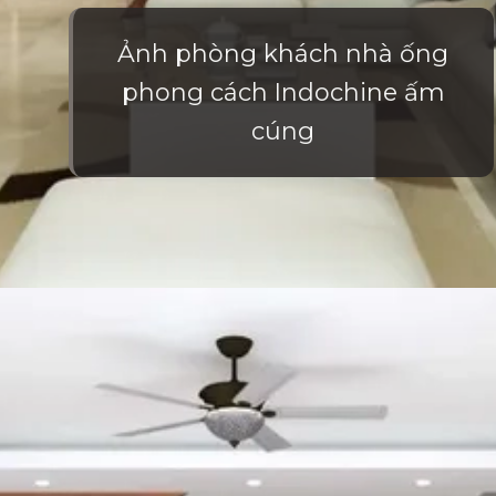
Ảnh phòng khách nhà ống
phong cách Indochine ấm
cúng
Đang mở
https://vietnamxua.edu.vn/phong-khach-nha-ong