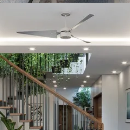
Đang mở
https://vietnamxua.edu.vn/phong-khach-nha-ong