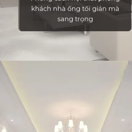
khách nhà ống tối giản mà
sang trọng
Đang mở
https://vietnamxua.edu.vn/phong-khach-nha-ong