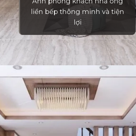
Ảnh phòng khách nhà ống
liền bếp thông minh và tiện
lợi
Đang mở
https://vietnamxua.edu.vn/phong-khach-nha-ong