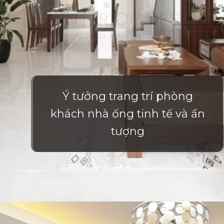
Ý tưởng trang trí phòng
khách nhà ống tinh tế và ấn
tượng
Đang mở
https://vietnamxua.edu.vn/phong-khach-nha-ong