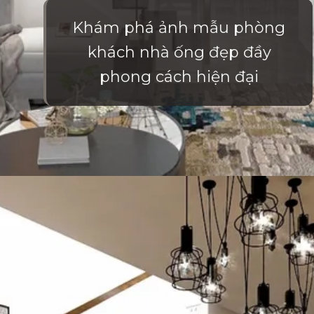
Khám phá ảnh mẫu phòng
khách nhà ống đẹp đầy
phong cách hiện đại
Đang mở
https://vietnamxua.edu.vn/phong-khach-nha-ong