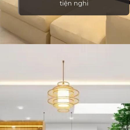
tiện nghi
Đang mở
https://vietnamxua.edu.vn/phong-khach-nha-ong