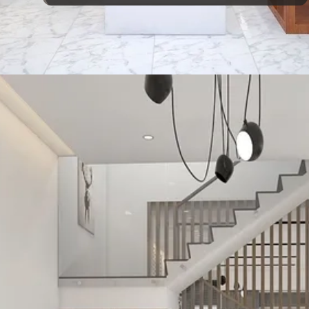
Đang mở
https://vietnamxua.edu.vn/phong-khach-nha-ong