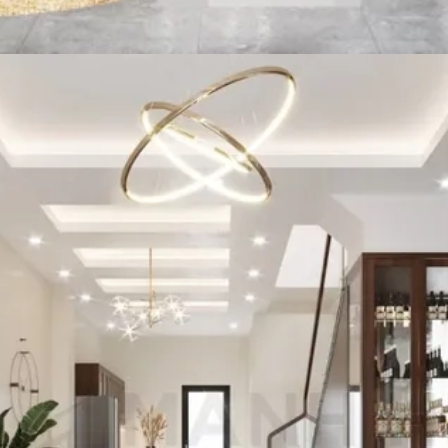
Đang mở
https://vietnamxua.edu.vn/phong-khach-nha-ong