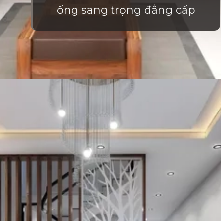
ống sang trọng đẳng cấp
Đang mở
https://vietnamxua.edu.vn/phong-khach-nha-ong