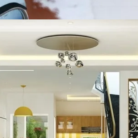
Đang mở
https://vietnamxua.edu.vn/phong-khach-nha-ong