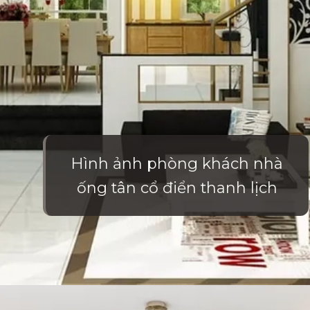
Hình ảnh phòng khách nhà
ống tân cổ điển thanh lịch
Đang mở
https://vietnamxua.edu.vn/phong-khach-nha-ong