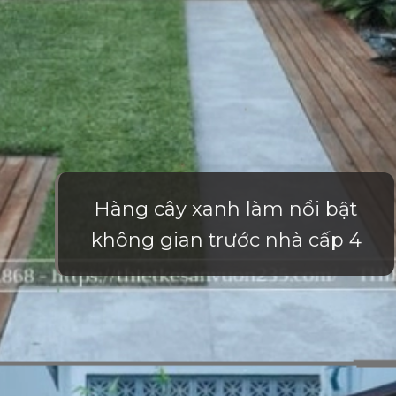
Hàng cây xanh làm nổi bật
không gian trước nhà cấp 4
Đang mở
https://vietnamxua.edu.vn/san-vuon-nho-truoc-nha-cap-4