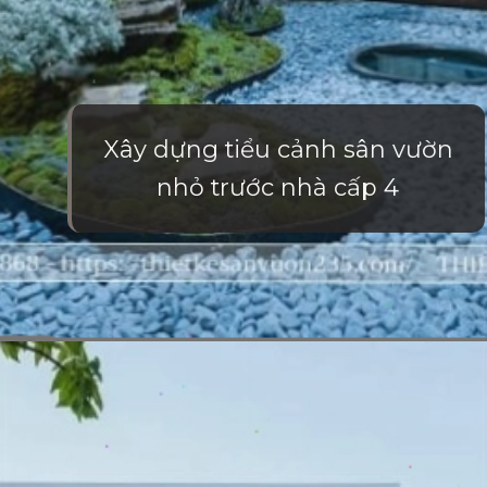
Xây dựng tiểu cảnh sân vườn
nhỏ trước nhà cấp 4
Đang mở
https://vietnamxua.edu.vn/san-vuon-nho-truoc-nha-cap-4