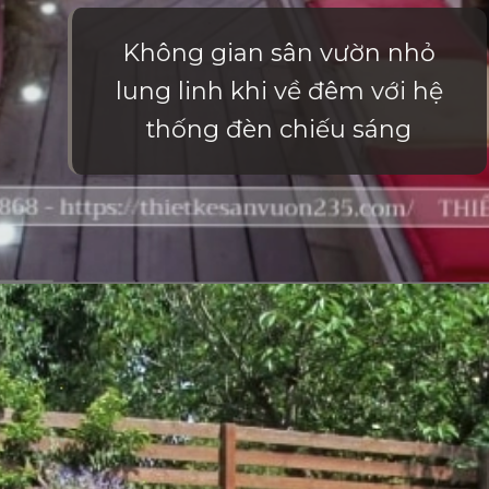
Không gian sân vườn nhỏ
lung linh khi về đêm với hệ
thống đèn chiếu sáng
Đang mở
https://vietnamxua.edu.vn/san-vuon-nho-truoc-nha-cap-4