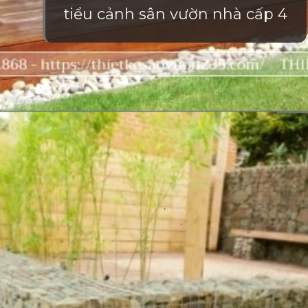
tiểu cảnh sân vườn nhà cấp 4
Đang mở
https://vietnamxua.edu.vn/san-vuon-nho-truoc-nha-cap-4