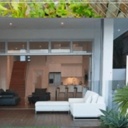
Đang mở
https://vietnamxua.edu.vn/san-vuon-nho-truoc-nha-cap-4