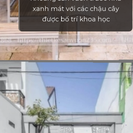
xanh mát với các chậu cây
được bố trí khoa học
Đang mở
https://vietnamxua.edu.vn/san-vuon-nho-truoc-nha-cap-4