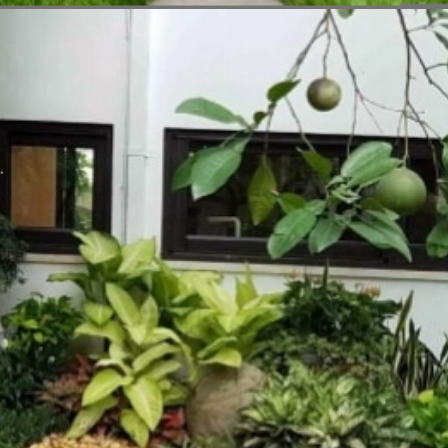
Đang mở
https://vietnamxua.edu.vn/san-vuon-nho-truoc-nha-cap-4