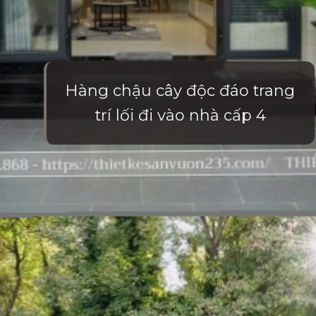
Hàng chậu cây độc đáo trang
trí lối đi vào nhà cấp 4
Đang mở
https://vietnamxua.edu.vn/san-vuon-nho-truoc-nha-cap-4