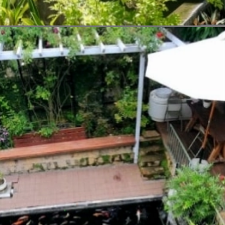
Đang mở
https://vietnamxua.edu.vn/san-vuon-nho-truoc-nha-cap-4