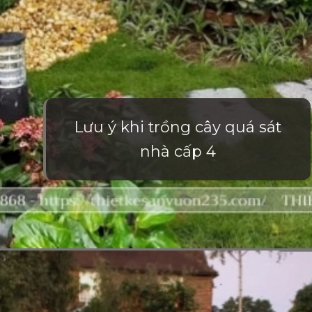
Lưu ý khi trồng cây quá sát
nhà cấp 4
Đang mở
https://vietnamxua.edu.vn/san-vuon-nho-truoc-nha-cap-4