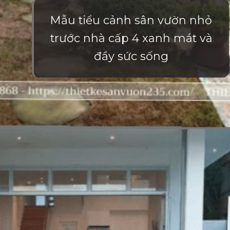
Mẫu tiểu cảnh sân vườn nhỏ
trước nhà cấp 4 xanh mát và
đầy sức sống
Đang mở
https://vietnamxua.edu.vn/san-vuon-nho-truoc-nha-cap-4