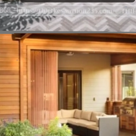
Đang mở
https://vietnamxua.edu.vn/san-vuon-nho-truoc-nha-cap-4