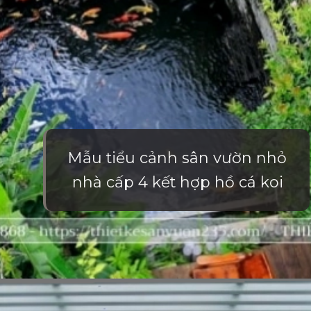
Mẫu tiểu cảnh sân vườn nhỏ
nhà cấp 4 kết hợp hồ cá koi
Đang mở
https://vietnamxua.edu.vn/san-vuon-nho-truoc-nha-cap-4