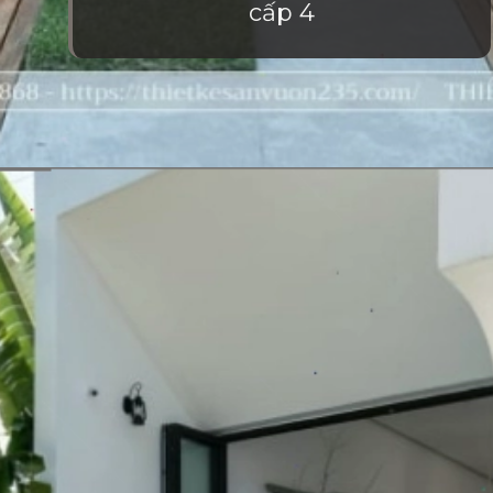
cấp 4
Đang mở
https://vietnamxua.edu.vn/san-vuon-nho-truoc-nha-cap-4