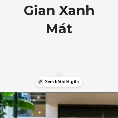
Gian Xanh
Mát
Đang mở
https://vietnamxua.edu.vn/san-vuon-nho-truoc-nha-cap-4