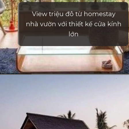
View triệu đô từ homestay
nhà vườn với thiết kế cửa kính
lớn
Đang mở
https://vietnamxua.edu.vn/thiet-ke-homestay-nha-vuon