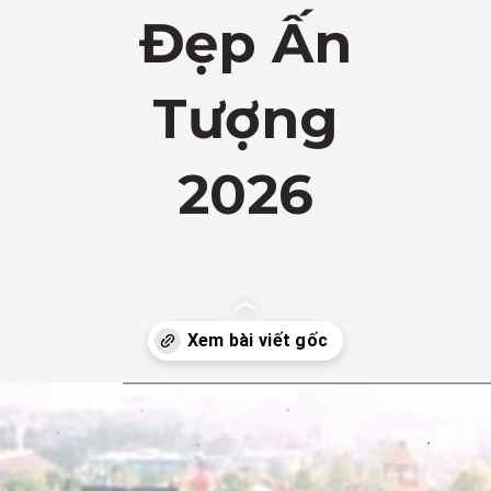
Đẹp Ấn
Tượng
2026
Đang mở
https://vietnamxua.edu.vn/thiet-ke-homestay-nha-vuon