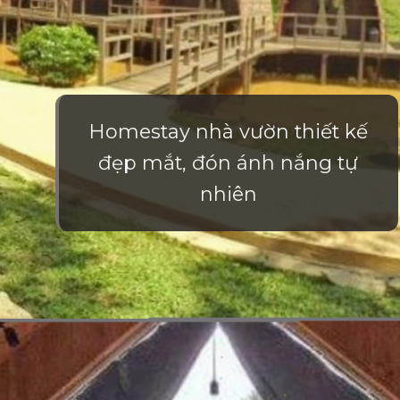
Homestay nhà vườn thiết kế
đẹp mắt, đón ánh nắng tự
nhiên
Đang mở
https://vietnamxua.edu.vn/thiet-ke-homestay-nha-vuon