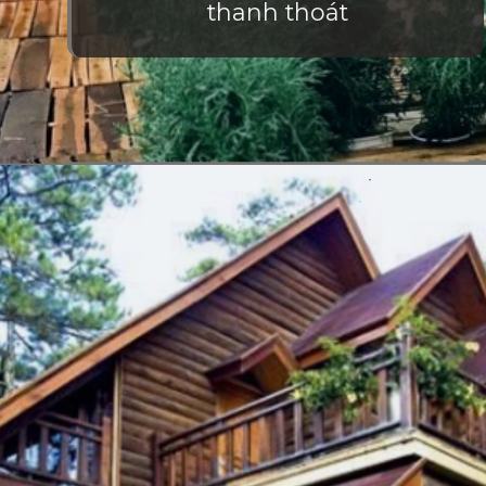
thanh thoát
Đang mở
https://vietnamxua.edu.vn/thiet-ke-homestay-nha-vuon