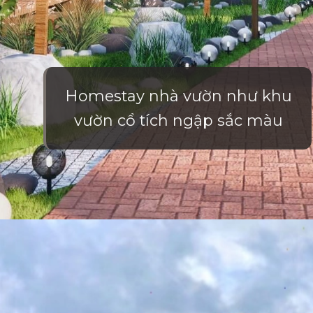
Homestay nhà vườn như khu
vườn cổ tích ngập sắc màu
Đang mở
https://vietnamxua.edu.vn/thiet-ke-homestay-nha-vuon