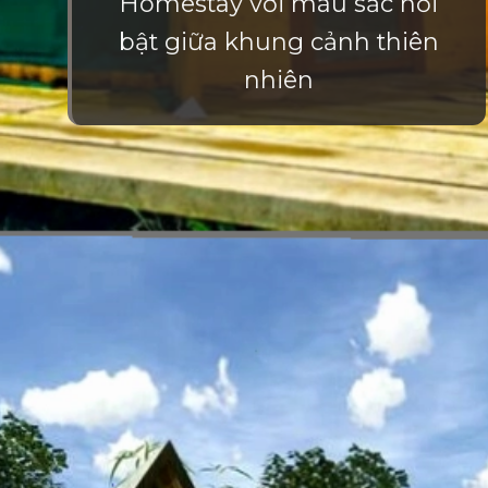
Homestay với màu sắc nổi
bật giữa khung cảnh thiên
nhiên
Đang mở
https://vietnamxua.edu.vn/thiet-ke-homestay-nha-vuon