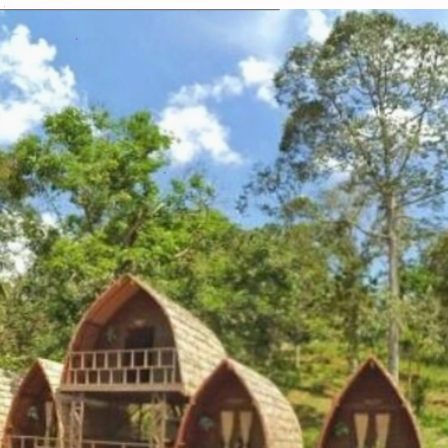
Đang mở
https://vietnamxua.edu.vn/thiet-ke-homestay-nha-vuon