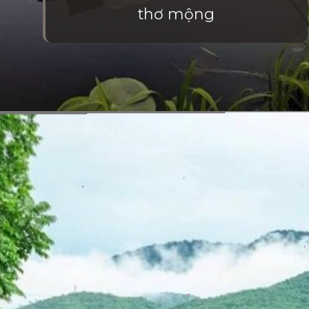
thơ mộng
Đang mở
https://vietnamxua.edu.vn/thiet-ke-homestay-nha-vuon