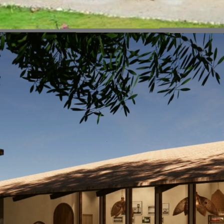
Đang mở
https://vietnamxua.edu.vn/thiet-ke-homestay-nha-vuon