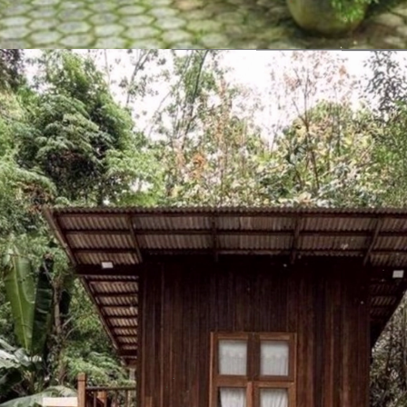
Đang mở
https://vietnamxua.edu.vn/thiet-ke-homestay-nha-vuon