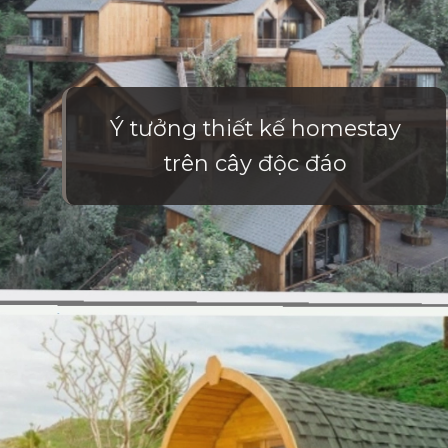
Ý tưởng thiết kế homestay
trên cây độc đáo
Đang mở
https://vietnamxua.edu.vn/thiet-ke-homestay-nha-vuon