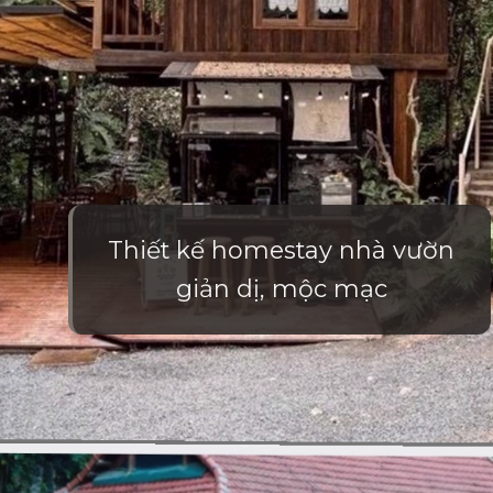
Thiết kế homestay nhà vườn
giản dị, mộc mạc
Đang mở
https://vietnamxua.edu.vn/thiet-ke-homestay-nha-vuon