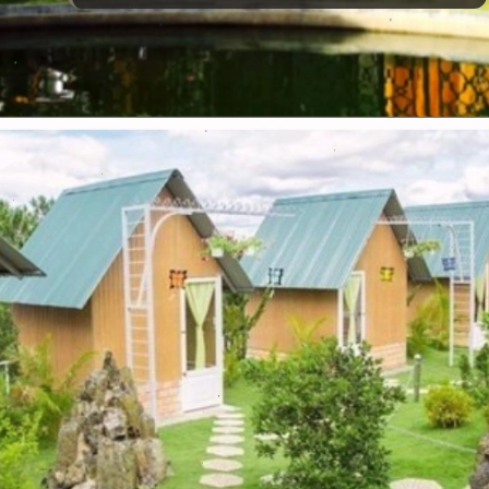
Đang mở
https://vietnamxua.edu.vn/thiet-ke-homestay-nha-vuon