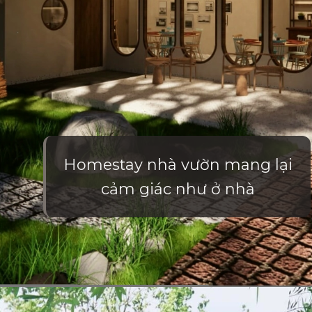
Homestay nhà vườn mang lại
cảm giác như ở nhà
Đang mở
https://vietnamxua.edu.vn/thiet-ke-homestay-nha-vuon