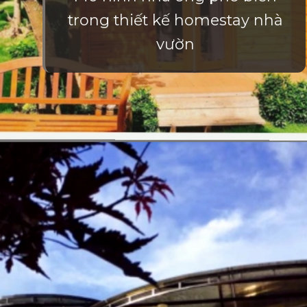
trong thiết kế homestay nhà
vườn
Đang mở
https://vietnamxua.edu.vn/thiet-ke-homestay-nha-vuon