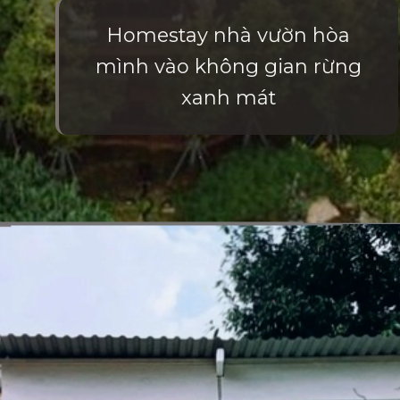
Homestay nhà vườn hòa
mình vào không gian rừng
xanh mát
Đang mở
https://vietnamxua.edu.vn/thiet-ke-homestay-nha-vuon