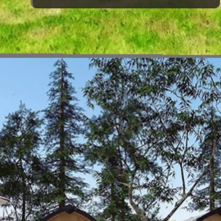
Đang mở
https://vietnamxua.edu.vn/thiet-ke-homestay-nha-vuon