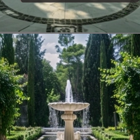
Đang mở
https://vietnamxua.edu.vn/thiet-ke-nha-vuon-1000m2