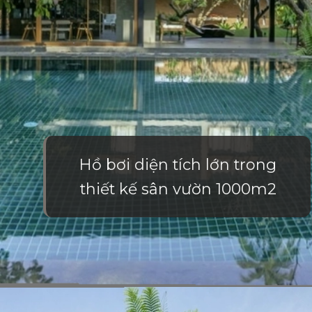
Hồ bơi diện tích lớn trong
thiết kế sân vườn 1000m2
Đang mở
https://vietnamxua.edu.vn/thiet-ke-nha-vuon-1000m2