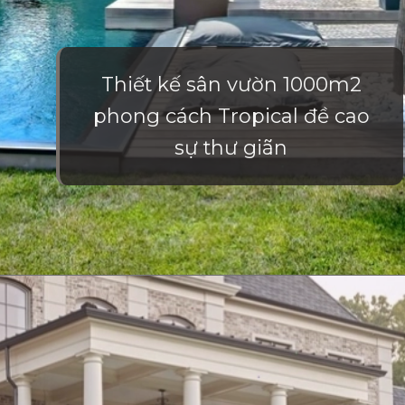
Thiết kế sân vườn 1000m2
phong cách Tropical đề cao
sự thư giãn
Đang mở
https://vietnamxua.edu.vn/thiet-ke-nha-vuon-1000m2