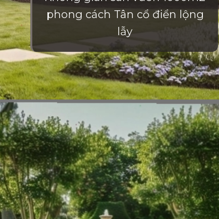
phong cách Tân cổ điển lộng
lẫy
Đang mở
https://vietnamxua.edu.vn/thiet-ke-nha-vuon-1000m2