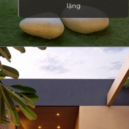
lặng
Đang mở
https://vietnamxua.edu.vn/thiet-ke-nha-vuon-1000m2