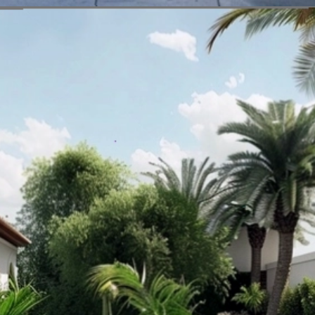
Đang mở
https://vietnamxua.edu.vn/thiet-ke-nha-vuon-1000m2