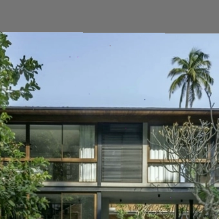
Đang mở
https://vietnamxua.edu.vn/thiet-ke-nha-vuon-1000m2