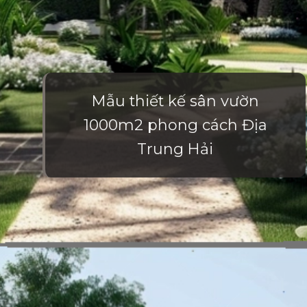
Mẫu thiết kế sân vườn
1000m2 phong cách Địa
Trung Hải
Đang mở
https://vietnamxua.edu.vn/thiet-ke-nha-vuon-1000m2