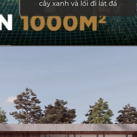
cây xanh và lối đi lát đá
Đang mở
https://vietnamxua.edu.vn/thiet-ke-nha-vuon-1000m2