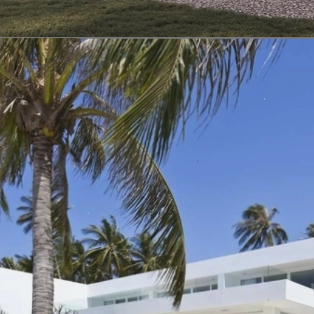
Đang mở
https://vietnamxua.edu.vn/thiet-ke-nha-vuon-1000m2