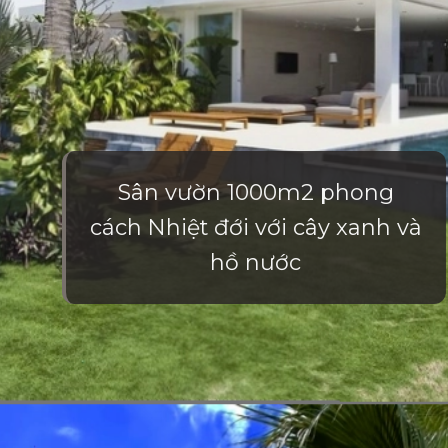
Sân vườn 1000m2 phong
cách Nhiệt đới với cây xanh và
hồ nước
Đang mở
https://vietnamxua.edu.vn/thiet-ke-nha-vuon-1000m2