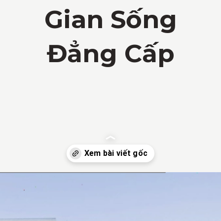
Gian Sống
Đẳng Cấp
Đang mở
https://vietnamxua.edu.vn/thiet-ke-nha-vuon-1000m2