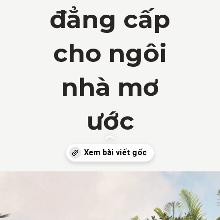
đẳng cấp
cho ngôi
nhà mơ
ước
Đang mở
https://vietnamxua.edu.vn/thiet-ke-san-vuon-nha-biet-thu