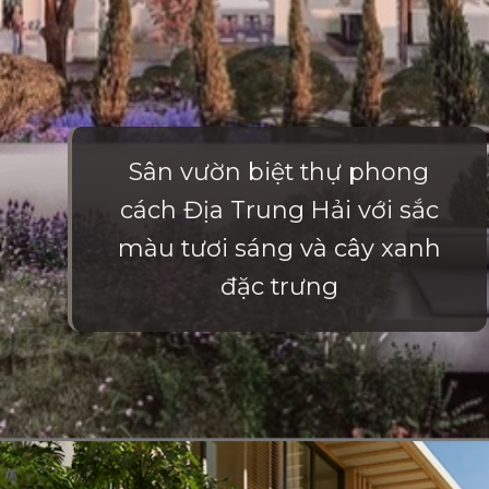
Sân vườn biệt thự phong
cách Địa Trung Hải với sắc
màu tươi sáng và cây xanh
đặc trưng
Đang mở
https://vietnamxua.edu.vn/thiet-ke-san-vuon-nha-biet-thu