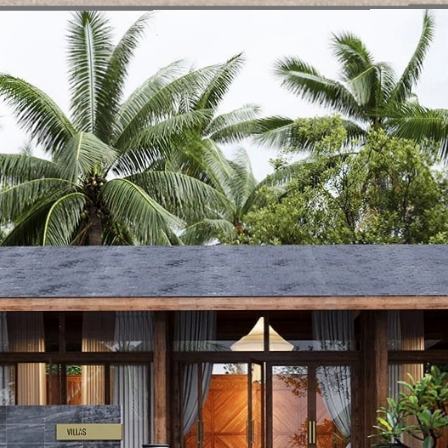
Đang mở
https://vietnamxua.edu.vn/thiet-ke-san-vuon-nha-biet-thu