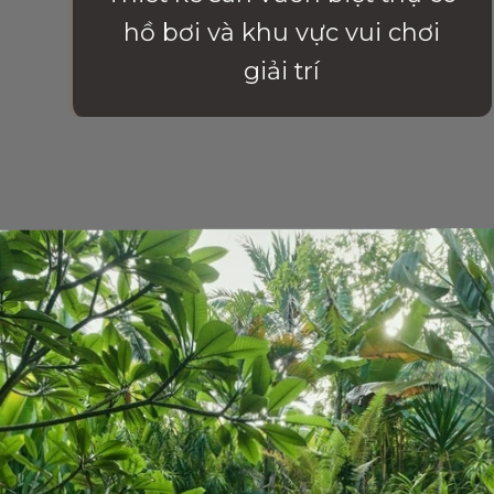
hồ bơi và khu vực vui chơi
giải trí
Đang mở
https://vietnamxua.edu.vn/thiet-ke-san-vuon-nha-biet-thu