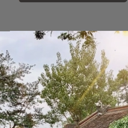
Đang mở
https://vietnamxua.edu.vn/thiet-ke-san-vuon-nha-biet-thu