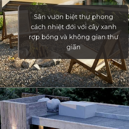
Sân vườn biệt thự phong
cách nhiệt đới với cây xanh
rợp bóng và không gian thư
giãn
Đang mở
https://vietnamxua.edu.vn/thiet-ke-san-vuon-nha-biet-thu