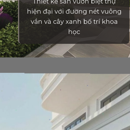
Thiết kế sân vườn biệt thự
hiện đại với đường nét vuông
vắn và cây xanh bố trí khoa
học
Đang mở
https://vietnamxua.edu.vn/thiet-ke-san-vuon-nha-biet-thu