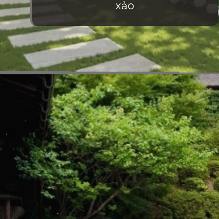
xảo
Đang mở
https://vietnamxua.edu.vn/thiet-ke-san-vuon-nha-biet-thu