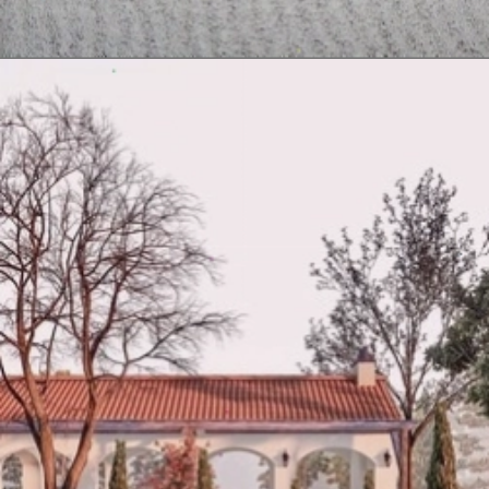
Đang mở
https://vietnamxua.edu.vn/thiet-ke-san-vuon-nha-biet-thu