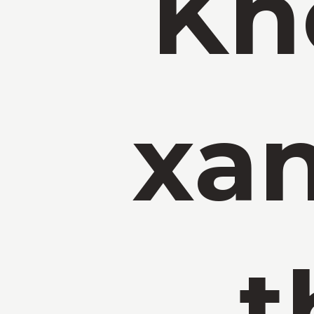
Kh
xa
t