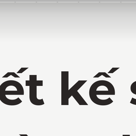
ết kế