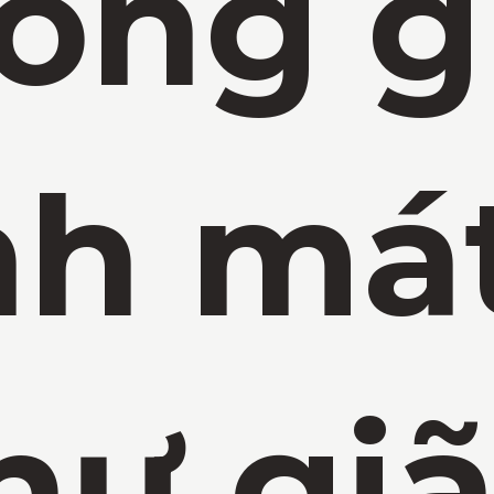
ông g
nh mát
hư gi