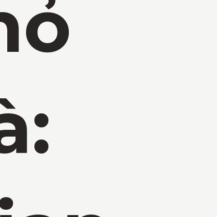
hỏ
à: