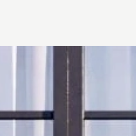
Đang mở
https://vietnamxua.edu.vn/thiet-ke-san-vuon-nho