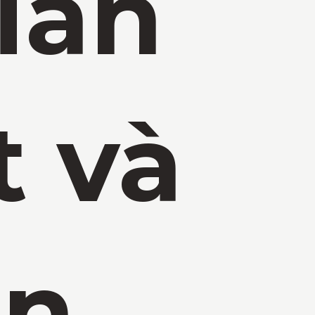
ian
 và
ãn