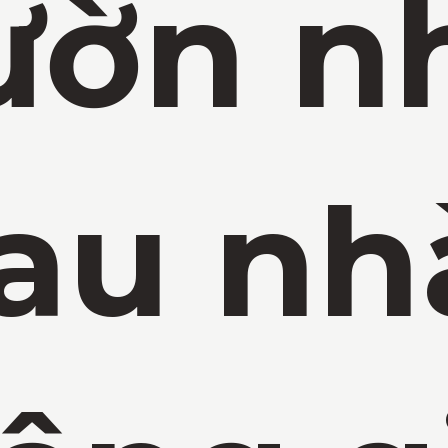
ườn n
au nh