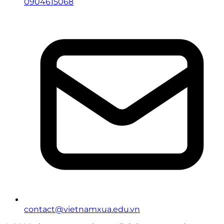
0904615068
contact@vietnamxua.edu.vn