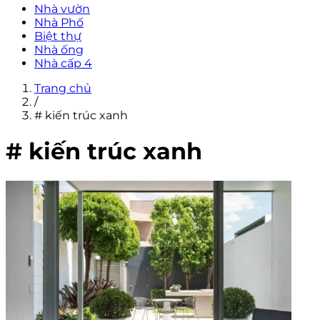
Nhà vườn
Nhà Phố
Biệt thự
Nhà ống
Nhà cấp 4
Trang chủ
/
# kiến trúc xanh
# kiến trúc xanh