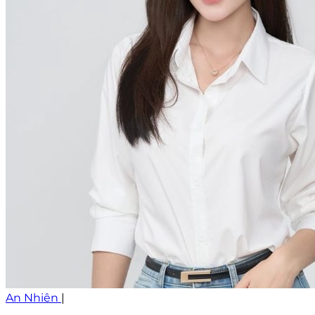
An Nhiên
|