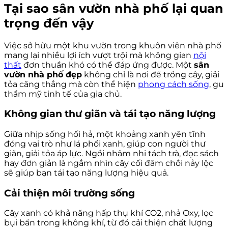
Tại sao sân vườn nhà phố lại quan
trọng đến vậy
Việc sở hữu một khu vườn trong khuôn viên nhà phố
mang lại nhiều lợi ích vượt trội mà không gian
nội
thất
đơn thuần khó có thể đáp ứng được. Một
sân
vườn nhà phố đẹp
không chỉ là nơi để trồng cây, giải
tỏa căng thẳng mà còn thể hiện
phong cách sống
, gu
thẩm mỹ tinh tế của gia chủ.
Không gian thư giãn và tái tạo năng lượng
Giữa nhịp sống hối hả, một khoảng xanh yên tĩnh
đóng vai trò như lá phổi xanh, giúp con người thư
giãn, giải tỏa áp lực. Ngồi nhâm nhi tách trà, đọc sách
hay đơn giản là ngắm nhìn cây cối đâm chồi nảy lộc
sẽ giúp bạn tái tạo năng lượng hiệu quả.
Cải thiện môi trường sống
Cây xanh có khả năng hấp thụ khí CO2, nhả Oxy, lọc
bụi bẩn trong không khí, từ đó cải thiện chất lượng