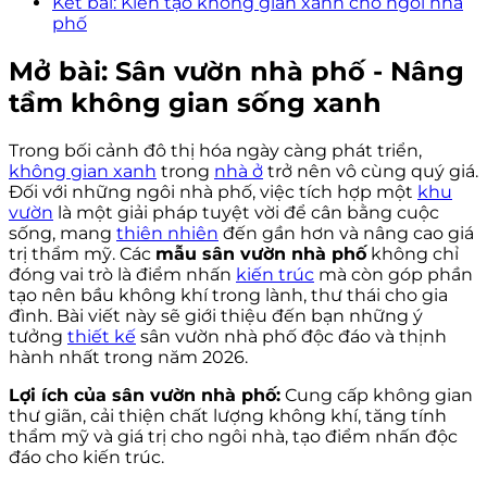
Kết bài: Kiến tạo không gian xanh cho ngôi nhà
phố
Mở bài: Sân vườn nhà phố - Nâng
tầm không gian sống xanh
Trong bối cảnh đô thị hóa ngày càng phát triển,
không gian xanh
trong
nhà ở
trở nên vô cùng quý giá.
Đối với những ngôi nhà phố, việc tích hợp một
khu
vườn
là một giải pháp tuyệt vời để cân bằng cuộc
sống, mang
thiên nhiên
đến gần hơn và nâng cao giá
trị thẩm mỹ. Các
mẫu sân vườn nhà phố
không chỉ
đóng vai trò là điểm nhấn
kiến trúc
mà còn góp phần
tạo nên bầu không khí trong lành, thư thái cho gia
đình. Bài viết này sẽ giới thiệu đến bạn những ý
tưởng
thiết kế
sân vườn nhà phố độc đáo và thịnh
hành nhất trong năm 2026.
Lợi ích của sân vườn nhà phố:
Cung cấp không gian
thư giãn, cải thiện chất lượng không khí, tăng tính
thẩm mỹ và giá trị cho ngôi nhà, tạo điểm nhấn độc
đáo cho kiến trúc.