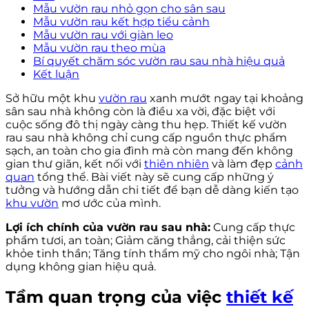
Mẫu vườn rau nhỏ gọn cho sân sau
Mẫu vườn rau kết hợp tiểu cảnh
Mẫu vườn rau với giàn leo
Mẫu vườn rau theo mùa
Bí quyết chăm sóc vườn rau sau nhà hiệu quả
Kết luận
Sở hữu một khu
vườn rau
xanh mướt ngay tại khoảng
sân sau nhà không còn là điều xa vời, đặc biệt với
cuộc sống đô thị ngày càng thu hẹp. Thiết kế vườn
rau sau nhà không chỉ cung cấp nguồn thực phẩm
sạch, an toàn cho gia đình mà còn mang đến không
gian thư giãn, kết nối với
thiên nhiên
và làm đẹp
cảnh
quan
tổng thể. Bài viết này sẽ cung cấp những ý
tưởng và hướng dẫn chi tiết để bạn dễ dàng kiến tạo
khu vườn
mơ ước của mình.
Lợi ích chính của vườn rau sau nhà:
Cung cấp thực
phẩm tươi, an toàn; Giảm căng thẳng, cải thiện sức
khỏe tinh thần; Tăng tính thẩm mỹ cho ngôi nhà; Tận
dụng không gian hiệu quả.
Tầm quan trọng của việc
thiết kế