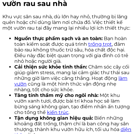
vườn rau sau nhà
Khu vực sân sau nhà, dù lớn hay nhỏ, thường bị lãng
quên hoặc chỉ dùng làm nơi chứa đồ. Việc thiết kế
một vườn rau tại đây mang lại nhiều lợi ích thiết thực:
Nguồn thực phẩm sạch và an toàn:
Bạn hoàn
toàn kiểm soát được quá trình
trồng trọt
, đảm
bảo rau không thuốc trừ sâu, hóa chất độc hại.
Điều này đặc biệt quan trọng với gia đình có trẻ
nhỏ hoặc người già.
Cải thiện sức khỏe tinh thần:
Chăm sóc cây cối
giúp giảm stress, mang lại cảm giác thư thái sau
những giờ làm việc căng thẳng. Hoạt động
làm
vườn
cũng là một hình thức vận động nhẹ
nhàng, tốt cho sức khỏe.
Tăng tính thẩm mỹ cho ngôi nhà:
Một khu
vườn xanh tươi, được bài trí khoa học sẽ làm
bừng sáng không gian, tạo điểm nhấn ấn tượng
cho tổng thể
kiến trúc
.
Tận dụng không gian hiệu quả:
Biến những
khoảng đất trống, thậm chí là ban công hay sân
thượng, thành khu vườn hữu ích, tối ưu hóa
diện