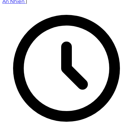
An Nhiên
|