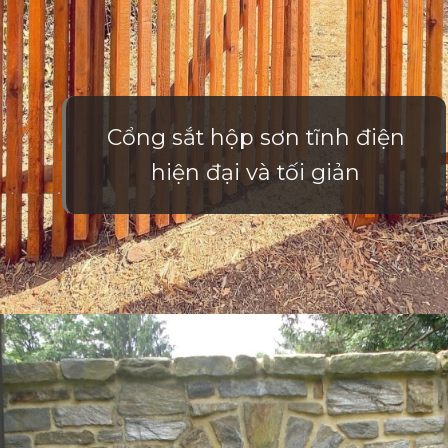
Cổng sắt hộp sơn tĩnh điện
hiện đại và tối giản
Đang mở
https://vietnamxua.edu.vn/cong-nha-vuon