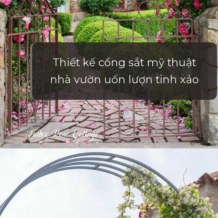
Thiết kế cổng sắt mỹ thuật
nhà vườn uốn lượn tinh xảo
Đang mở
https://vietnamxua.edu.vn/cong-nha-vuon