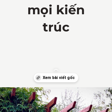
mọi kiến
trúc
Đang mở
https://vietnamxua.edu.vn/cong-nha-vuon