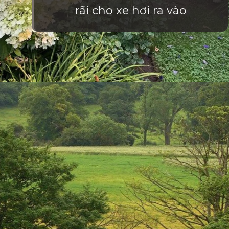
rãi cho xe hơi ra vào
Đang mở
https://vietnamxua.edu.vn/cong-nha-vuon