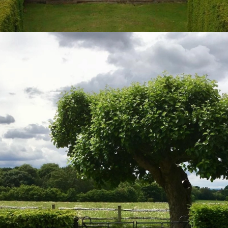
Đang mở
https://vietnamxua.edu.vn/cong-nha-vuon