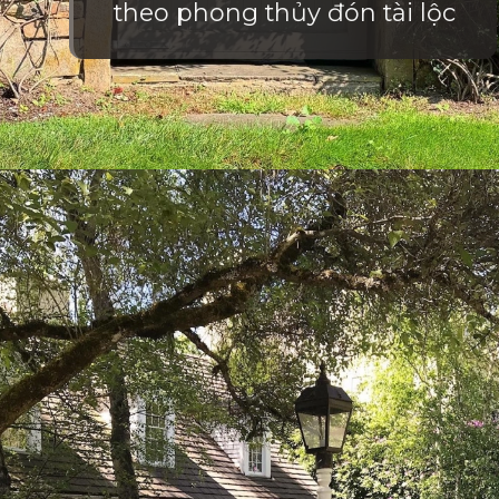
theo phong thủy đón tài lộc
Đang mở
https://vietnamxua.edu.vn/cong-nha-vuon