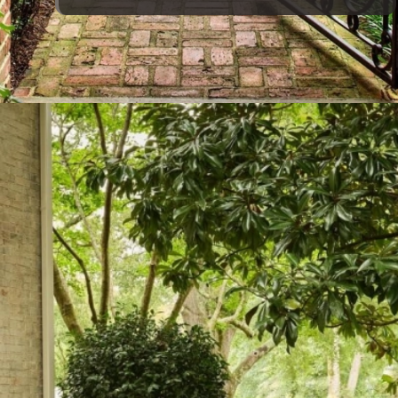
Đang mở
https://vietnamxua.edu.vn/cong-nha-vuon