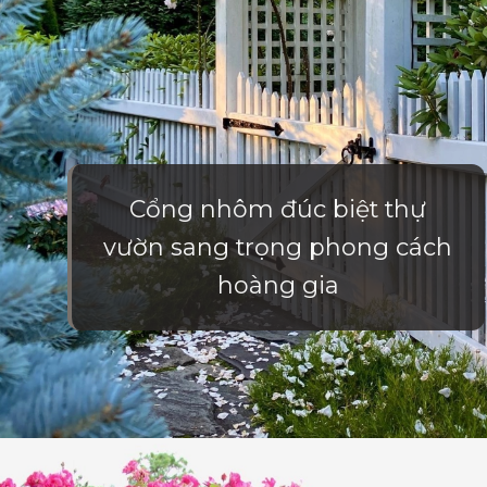
Cổng nhôm đúc biệt thự
vườn sang trọng phong cách
hoàng gia
Đang mở
https://vietnamxua.edu.vn/cong-nha-vuon