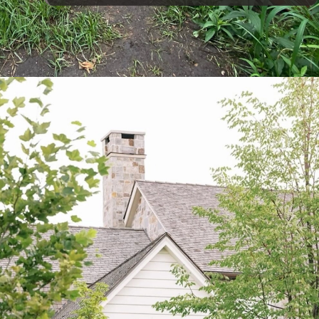
Đang mở
https://vietnamxua.edu.vn/cong-nha-vuon