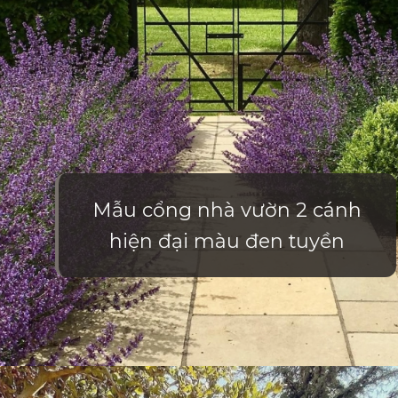
Mẫu cổng nhà vườn 2 cánh
hiện đại màu đen tuyền
Đang mở
https://vietnamxua.edu.vn/cong-nha-vuon