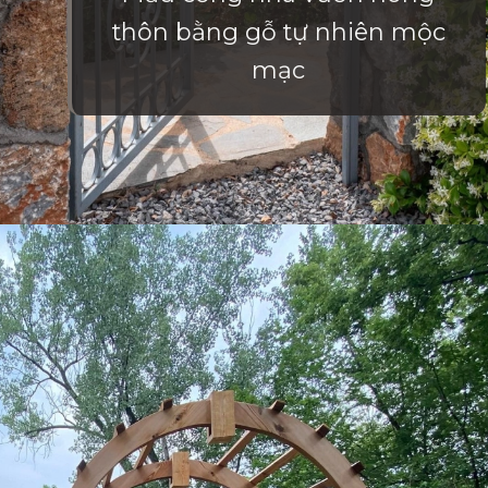
thôn bằng gỗ tự nhiên mộc
mạc
Đang mở
https://vietnamxua.edu.vn/cong-nha-vuon