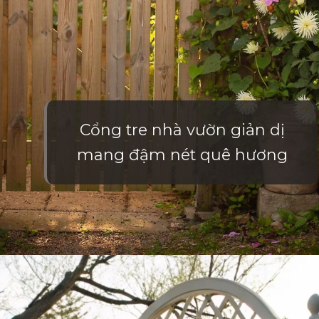
Cổng tre nhà vườn giản dị
mang đậm nét quê hương
Đang mở
https://vietnamxua.edu.vn/cong-nha-vuon