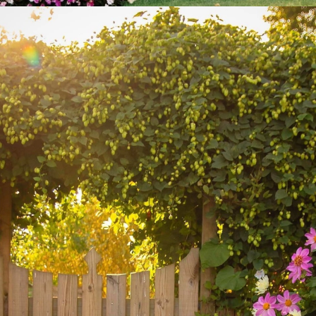
Đang mở
https://vietnamxua.edu.vn/cong-nha-vuon