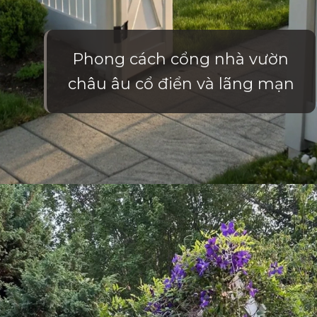
Phong cách cổng nhà vườn
châu âu cổ điển và lãng mạn
Đang mở
https://vietnamxua.edu.vn/cong-nha-vuon