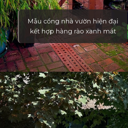
Mẫu cổng nhà vườn hiện đại
kết hợp hàng rào xanh mát
Đang mở
https://vietnamxua.edu.vn/cong-nha-vuon