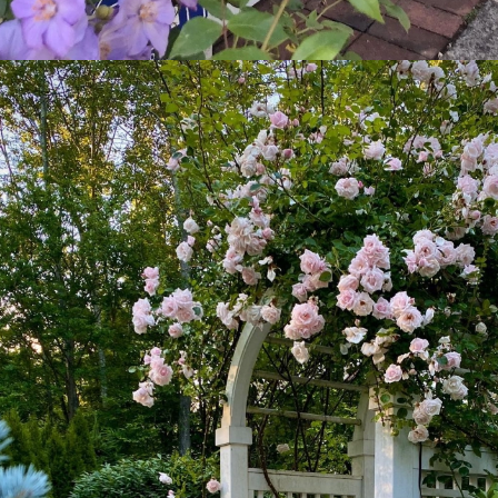
Đang mở
https://vietnamxua.edu.vn/cong-nha-vuon