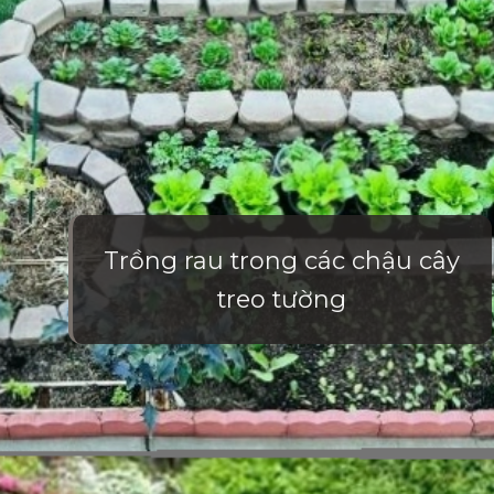
Trồng rau trong các chậu cây
treo tường
Đang mở
https://vietnamxua.edu.vn/mau-vuon-rau-dep-tai-nha