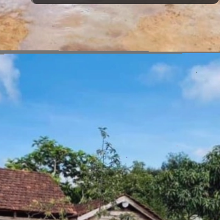
Đang mở
https://vietnamxua.edu.vn/mau-vuon-rau-dep-tai-nha