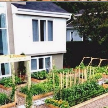
Đang mở
https://vietnamxua.edu.vn/mau-vuon-rau-dep-tai-nha