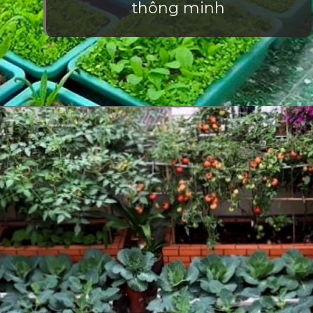
thông minh
Đang mở
https://vietnamxua.edu.vn/mau-vuon-rau-dep-tai-nha