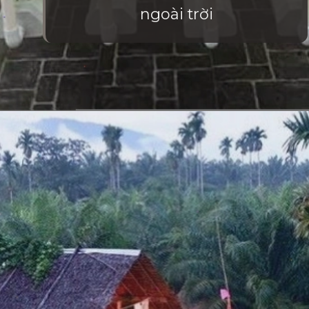
ngoài trời
Đang mở
https://vietnamxua.edu.vn/mau-vuon-rau-dep-tai-nha