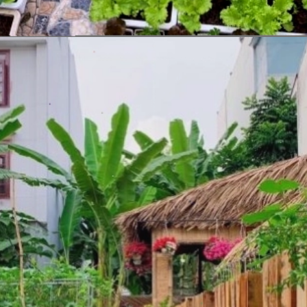
Đang mở
https://vietnamxua.edu.vn/mau-vuon-rau-dep-tai-nha