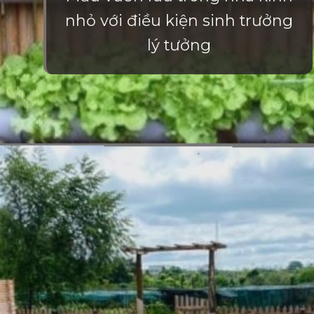
nhỏ với điều kiện sinh trưởng
lý tưởng
Đang mở
https://vietnamxua.edu.vn/mau-vuon-rau-dep-tai-nha