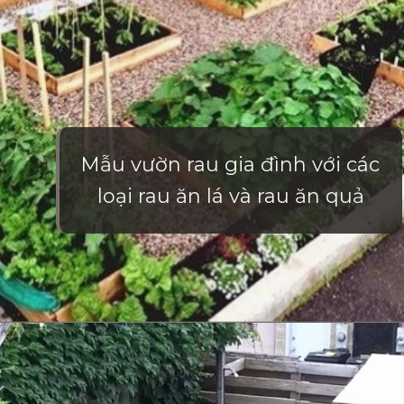
Mẫu vườn rau gia đình với các
loại rau ăn lá và rau ăn quả
Đang mở
https://vietnamxua.edu.vn/mau-vuon-rau-dep-tai-nha