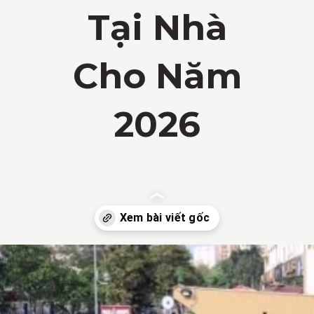
Tại Nhà
Cho Năm
2026
Đang mở
https://vietnamxua.edu.vn/mau-vuon-rau-dep-tai-nha