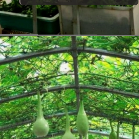
Đang mở
https://vietnamxua.edu.vn/mau-vuon-rau-dep-tai-nha