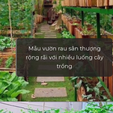
Mẫu vườn rau sân thượng
rộng rãi với nhiều luống cây
trồng
Đang mở
https://vietnamxua.edu.vn/mau-vuon-rau-dep-tai-nha