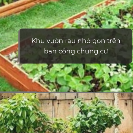
Khu vườn rau nhỏ gọn trên
ban công chung cư
Đang mở
https://vietnamxua.edu.vn/mau-vuon-rau-dep-tai-nha