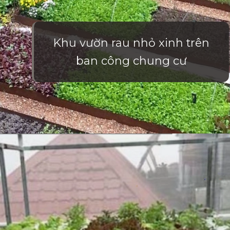
Khu vườn rau nhỏ xinh trên
ban công chung cư
Đang mở
https://vietnamxua.edu.vn/mau-vuon-rau-dep-tai-nha