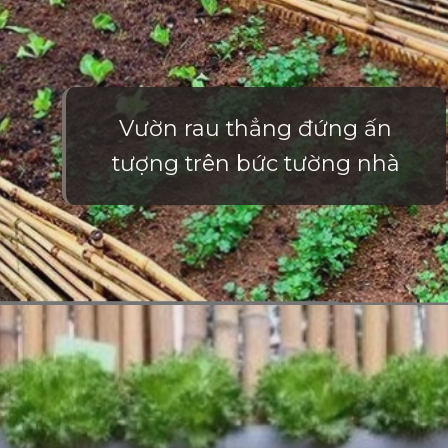
Vườn rau thẳng đứng ấn
tượng trên bức tường nhà
Đang mở
https://vietnamxua.edu.vn/mau-vuon-rau-dep-tai-nha