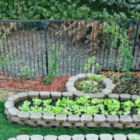
Đang mở
https://vietnamxua.edu.vn/mau-vuon-rau-dep-tai-nha