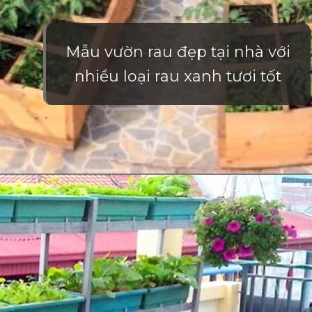
Mẫu vườn rau đẹp tại nhà với
nhiều loại rau xanh tươi tốt
Đang mở
https://vietnamxua.edu.vn/mau-vuon-rau-dep-tai-nha