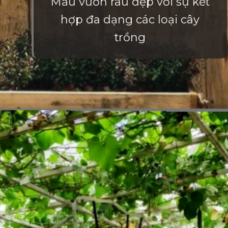
Mẫu vườn rau đẹp với sự kết
hợp đa dạng các loại cây
trồng
Đang mở
https://vietnamxua.edu.vn/mau-vuon-rau-dep-tai-nha