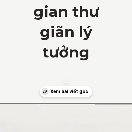
gian thư
giãn lý
tưởng
Đang mở
https://vietnamxua.edu.vn/nha-choi-go-san-vuon