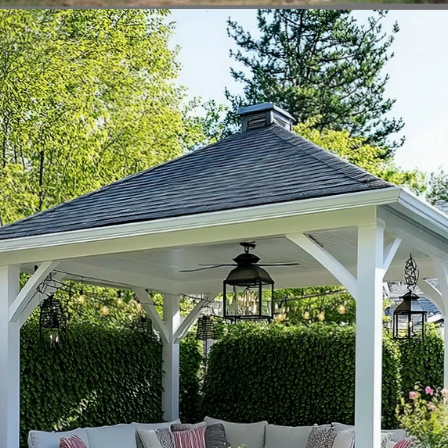
Đang mở
https://vietnamxua.edu.vn/nha-choi-go-san-vuon