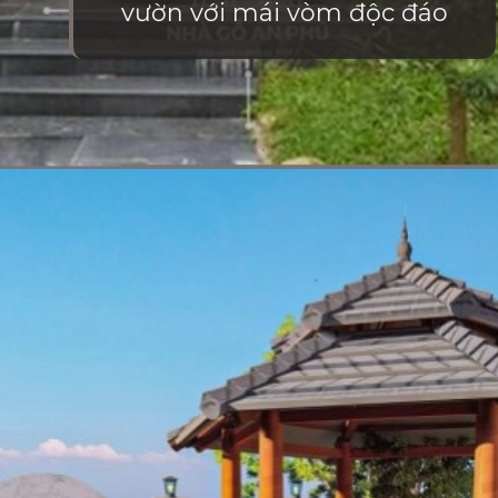
vườn với mái vòm độc đáo
Đang mở
https://vietnamxua.edu.vn/nha-choi-go-san-vuon