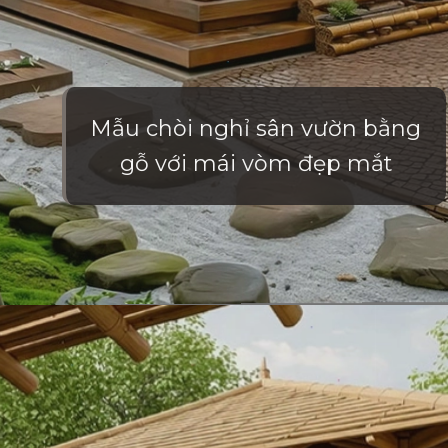
Mẫu chòi nghỉ sân vườn bằng
gỗ với mái vòm đẹp mắt
Đang mở
https://vietnamxua.edu.vn/nha-choi-go-san-vuon