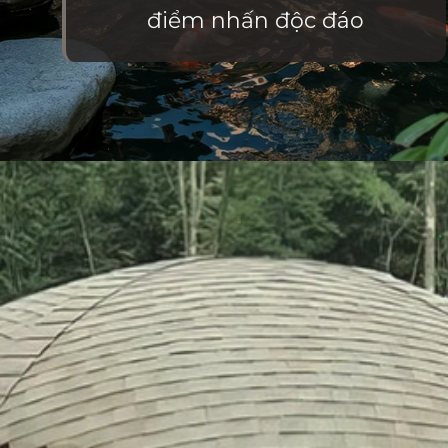
điểm nhấn độc đáo
Đang mở
https://vietnamxua.edu.vn/nha-choi-go-san-vuon