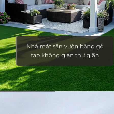
Nhà mát sân vườn bằng gỗ
tạo không gian thư giãn
Đang mở
https://vietnamxua.edu.vn/nha-choi-go-san-vuon