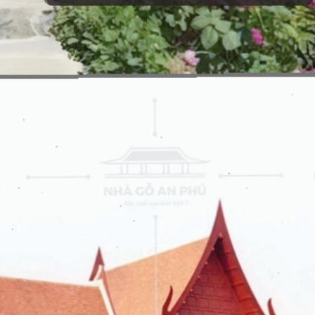
Đang mở
https://vietnamxua.edu.vn/nha-choi-go-san-vuon