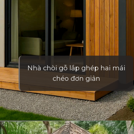
Nhà chòi gỗ lắp ghép hai mái
chéo đơn giản
Đang mở
https://vietnamxua.edu.vn/nha-choi-go-san-vuon