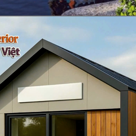
Đang mở
https://vietnamxua.edu.vn/nha-choi-go-san-vuon