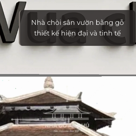
Nhà chòi sân vườn bằng gỗ
thiết kế hiện đại và tinh tế
Đang mở
https://vietnamxua.edu.vn/nha-choi-go-san-vuon