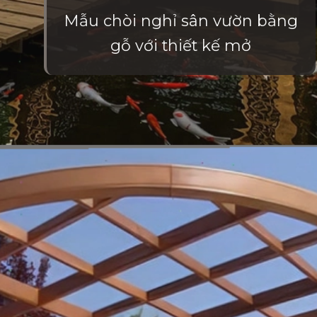
Mẫu chòi nghỉ sân vườn bằng
gỗ với thiết kế mở
Đang mở
https://vietnamxua.edu.vn/nha-choi-go-san-vuon