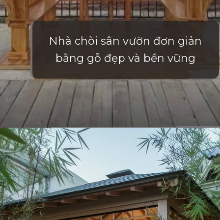
Nhà chòi sân vườn đơn giản
bằng gỗ đẹp và bền vững
Đang mở
https://vietnamxua.edu.vn/nha-choi-go-san-vuon