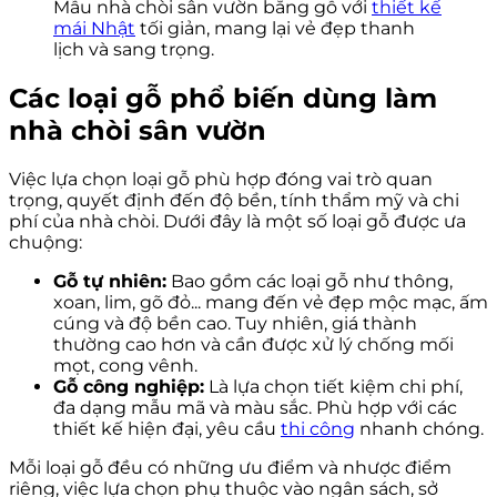
Mẫu nhà chòi sân vườn bằng gỗ với
thiết kế
mái Nhật
tối giản, mang lại vẻ đẹp thanh
lịch và sang trọng.
Các loại gỗ phổ biến dùng làm
nhà chòi sân vườn
Việc lựa chọn loại gỗ phù hợp đóng vai trò quan
trọng, quyết định đến độ bền, tính thẩm mỹ và chi
phí của nhà chòi. Dưới đây là một số loại gỗ được ưa
chuộng:
Gỗ tự nhiên:
Bao gồm các loại gỗ như thông,
xoan, lim, gõ đỏ... mang đến vẻ đẹp mộc mạc, ấm
cúng và độ bền cao. Tuy nhiên, giá thành
thường cao hơn và cần được xử lý chống mối
mọt, cong vênh.
Gỗ công nghiệp:
Là lựa chọn tiết kiệm chi phí,
đa dạng mẫu mã và màu sắc. Phù hợp với các
thiết kế hiện đại, yêu cầu
thi công
nhanh chóng.
Mỗi loại gỗ đều có những ưu điểm và nhược điểm
riêng, việc lựa chọn phụ thuộc vào ngân sách, sở