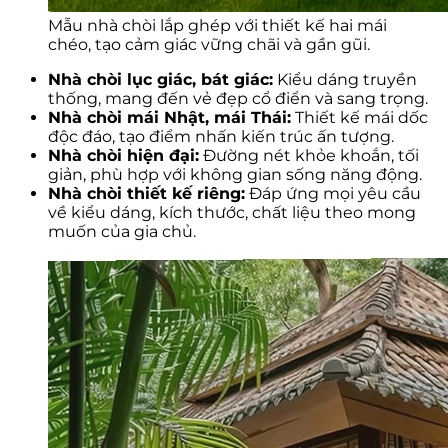
Mẫu nhà chòi lắp ghép với thiết kế hai mái
chéo, tạo cảm giác vững chãi và gần gũi.
Nhà chòi lục giác, bát giác:
Kiểu dáng truyền
thống, mang đến vẻ đẹp cổ điển và sang trọng.
Nhà chòi mái Nhật, mái Thái:
Thiết kế mái dốc
độc đáo, tạo điểm nhấn kiến trúc ấn tượng.
Nhà chòi hiện đại:
Đường nét khỏe khoắn, tối
giản, phù hợp với không gian sống năng động.
Nhà chòi thiết kế riêng:
Đáp ứng mọi yêu cầu
về kiểu dáng, kích thước, chất liệu theo mong
muốn của gia chủ.