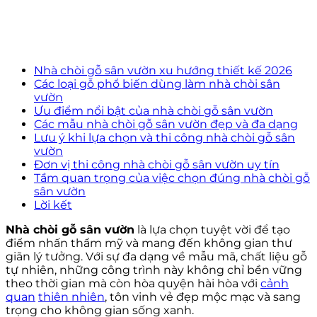
Nhà chòi gỗ sân vườn xu hướng thiết kế 2026
Các loại gỗ phổ biến dùng làm nhà chòi sân
vườn
Ưu điểm nổi bật của nhà chòi gỗ sân vườn
Các mẫu nhà chòi gỗ sân vườn đẹp và đa dạng
Lưu ý khi lựa chọn và thi công nhà chòi gỗ sân
vườn
Đơn vị thi công nhà chòi gỗ sân vườn uy tín
Tầm quan trọng của việc chọn đúng nhà chòi gỗ
sân vườn
Lời kết
Nhà chòi gỗ sân vườn
là lựa chọn tuyệt vời để tạo
điểm nhấn thẩm mỹ và mang đến không gian thư
giãn lý tưởng. Với sự đa dạng về mẫu mã, chất liệu gỗ
tự nhiên, những công trình này không chỉ bền vững
theo thời gian mà còn hòa quyện hài hòa với
cảnh
quan
thiên nhiên
, tôn vinh vẻ đẹp mộc mạc và sang
trọng cho không gian sống xanh.