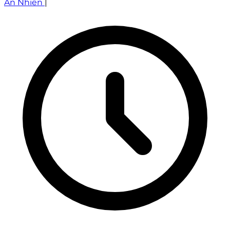
An Nhiên
|