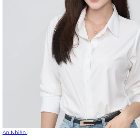
An Nhiên
|