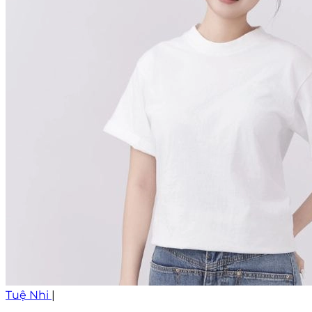
Tuệ Nhi
|