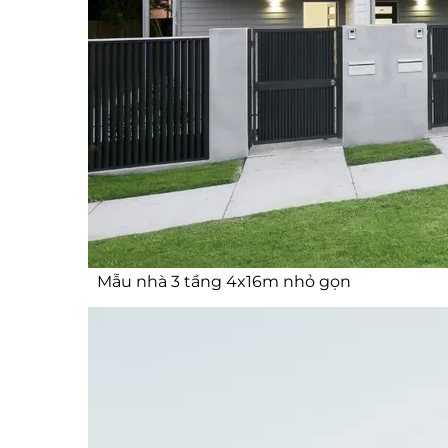
Thiết kế nhà ống 3 tầng tối ưu
diện tích
Nhà 3 tầng 1 tum đẹp và ấm cúng
Nhà phố 3 tầng 5x18m mặt tiền