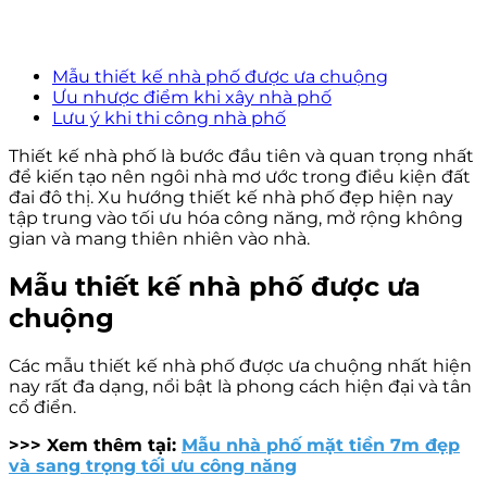
Mẫu thiết kế nhà phố được ưa chuộng
Ưu nhược điểm khi xây nhà phố
Lưu ý khi thi công nhà phố
Thiết kế nhà phố là bước đầu tiên và quan trọng nhất
để kiến tạo nên ngôi nhà mơ ước trong điều kiện đất
đai đô thị. Xu hướng thiết kế nhà phố đẹp hiện nay
tập trung vào tối ưu hóa công năng, mở rộng không
gian và mang thiên nhiên vào nhà.
Mẫu thiết kế nhà phố được ưa
chuộng
Các mẫu thiết kế nhà phố được ưa chuộng nhất hiện
nay rất đa dạng, nổi bật là phong cách hiện đại và tân
cổ điển.
>>> Xem thêm tại:
Mẫu nhà phố mặt tiền 7m đẹp
và sang trọng tối ưu công năng