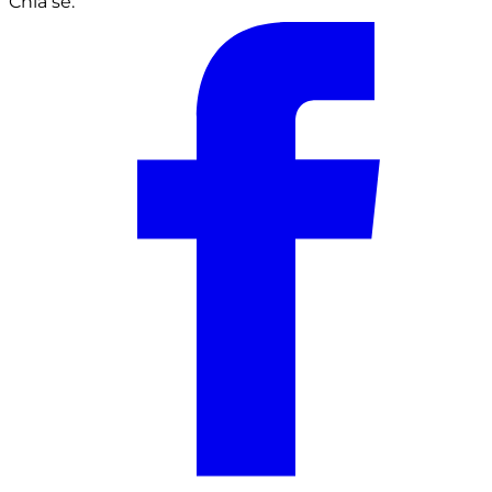
Chia sẻ: