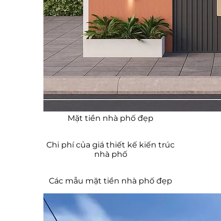
Mặt tiền nhà phố đẹp