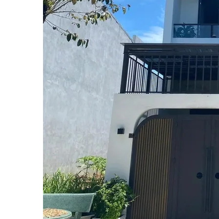
Chi phí của giá thiết kế kiến trúc
nhà phố