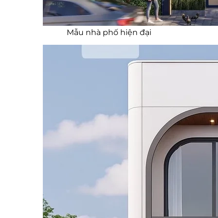
Mẫu nhà phố hiện đại