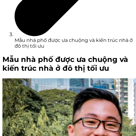
Mẫu nhà phố được ưa chuộng và kiến trúc nhà ở
đô thị tối ưu
Mẫu nhà phố được ưa chuộng và
kiến trúc nhà ở đô thị tối ưu