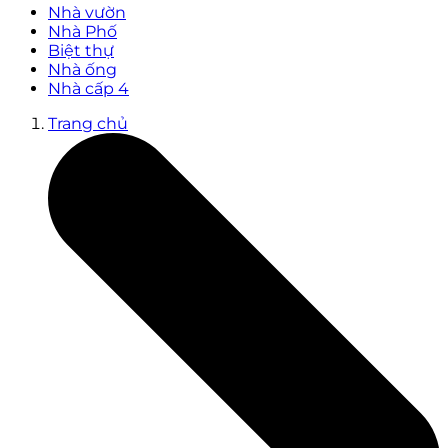
Nhà vườn
Nhà Phố
Biệt thự
Nhà ống
Nhà cấp 4
Trang chủ