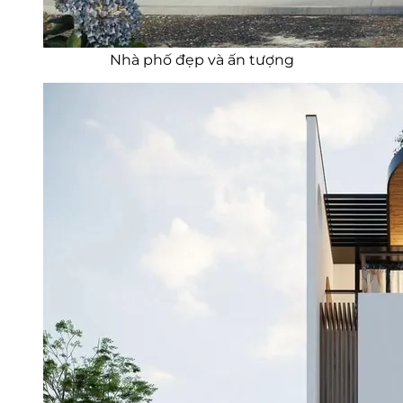
Nhà phố đẹp và ấn tượng