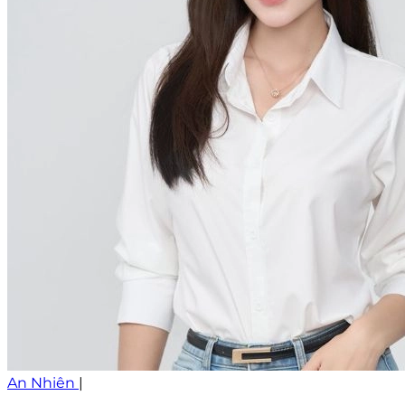
An Nhiên
|