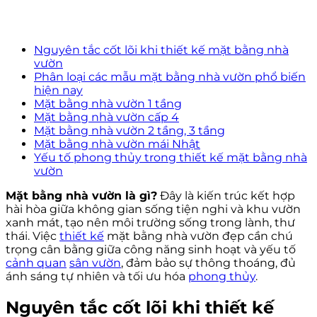
Nguyên tắc cốt lõi khi thiết kế mặt bằng nhà
vườn
Phân loại các mẫu mặt bằng nhà vườn phổ biến
hiện nay
Mặt bằng nhà vườn 1 tầng
Mặt bằng nhà vườn cấp 4
Mặt bằng nhà vườn 2 tầng, 3 tầng
Mặt bằng nhà vườn mái Nhật
Yếu tố phong thủy trong thiết kế mặt bằng nhà
vườn
Mặt bằng nhà vườn là gì?
Đây là kiến trúc kết hợp
hài hòa giữa không gian sống tiện nghi và khu vườn
xanh mát, tạo nên môi trường sống trong lành, thư
thái. Việc
thiết kế
mặt bằng nhà vườn đẹp cần chú
trọng cân bằng giữa công năng sinh hoạt và yếu tố
cảnh quan
sân vườn
, đảm bảo sự thông thoáng, đủ
ánh sáng tự nhiên và tối ưu hóa
phong thủy
.
Nguyên tắc cốt lõi khi thiết kế