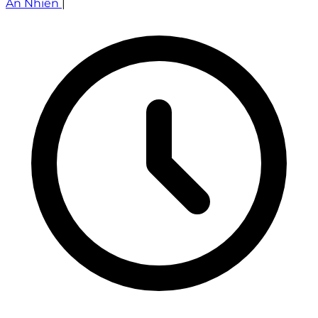
An Nhiên
|