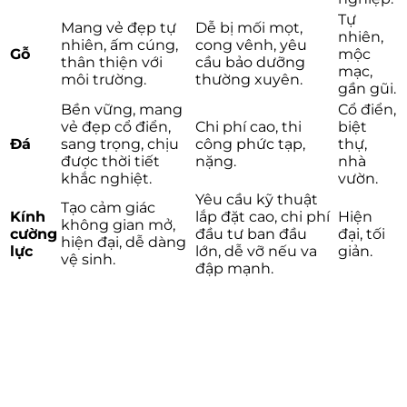
Tự
Mang vẻ đẹp tự
Dễ bị mối mọt,
nhiên,
nhiên, ấm cúng,
cong vênh, yêu
Gỗ
mộc
thân thiện với
cầu bảo dưỡng
mạc,
môi trường.
thường xuyên.
gần gũi.
Bền vững, mang
Cổ điển,
vẻ đẹp cổ điển,
Chi phí cao, thi
biệt
Đá
sang trọng, chịu
công phức tạp,
thự,
được thời tiết
nặng.
nhà
khắc nghiệt.
vườn.
Yêu cầu kỹ thuật
Tạo cảm giác
Kính
lắp đặt cao, chi phí
Hiện
không gian mở,
cường
đầu tư ban đầu
đại, tối
hiện đại, dễ dàng
lực
lớn, dễ vỡ nếu va
giản.
vệ sinh.
đập mạnh.