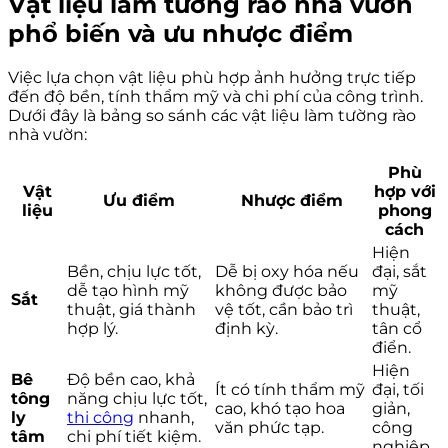
Vật liệu làm tường rào nhà vườn
phổ biến và ưu nhược điểm
Việc lựa chọn vật liệu phù hợp ảnh hưởng trực tiếp
đến độ bền, tính thẩm mỹ và chi phí của công trình.
Dưới đây là bảng so sánh các vật liệu làm tường rào
nhà vườn:
Phù
Vật
hợp với
Ưu điểm
Nhược điểm
liệu
phong
cách
Hiện
Bền, chịu lực tốt,
Dễ bị oxy hóa nếu
đại, sắt
dễ tạo hình mỹ
không được bảo
mỹ
Sắt
thuật, giá thành
vệ tốt, cần bảo trì
thuật,
hợp lý.
định kỳ.
tân cổ
điển.
Hiện
Bê
Độ bền cao, khả
Ít có tính thẩm mỹ
đại, tối
tông
năng chịu lực tốt,
cao, khó tạo hoa
giản,
ly
thi công
nhanh,
văn phức tạp.
công
tâm
chi phí tiết kiệm.
nghiệp.