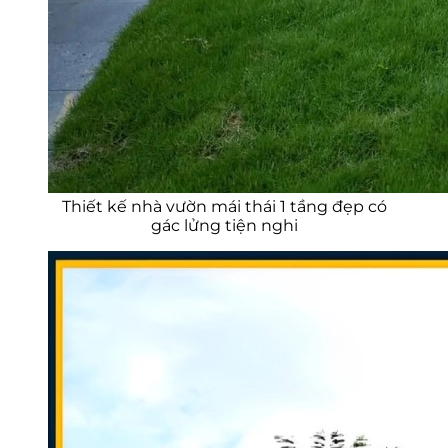
Thiết kế nhà vườn mái thái 1 tầng đẹp có
gác lửng tiện nghi