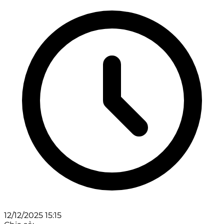
12/12/2025 15:15