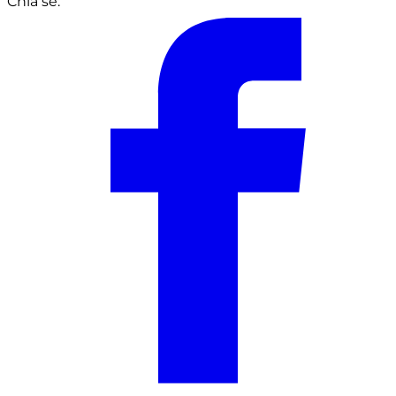
Chia sẻ: