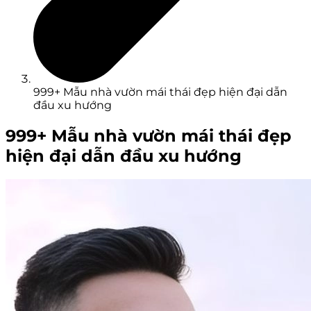
999+ Mẫu nhà vườn mái thái đẹp hiện đại dẫn
đầu xu hướng
999+ Mẫu nhà vườn mái thái đẹp
hiện đại dẫn đầu xu hướng