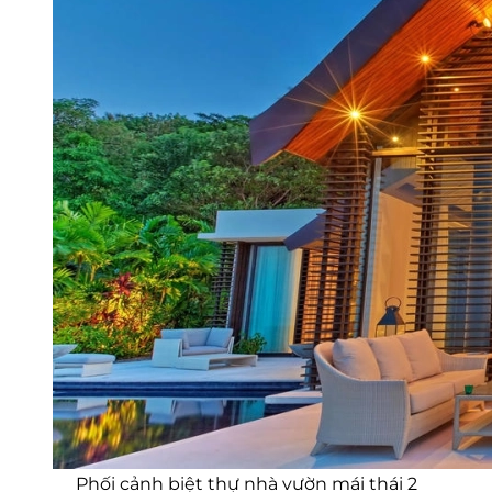
Phối cảnh biệt thự nhà vườn mái thái 2