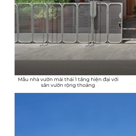
Mẫu nhà vườn mái thái 1 tầng hiện đại với
sân vườn rộng thoáng