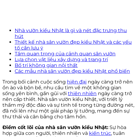
Nhà vườn kiểu Nhật là gì và nét đặc trưng thu
hút
Thiết kế nhà sân vườn đẹp kiểu Nhật và các yếu
tố cần lưu ý
Tầm quan trọng của cảnh quan sân vườn
Lựa chọn vật liệu xây dựng và trang trí
Bố trí không gian nội thất
Các mẫu nhà sân vườn đẹp kiểu Nhật phổ biến
Trong bối cảnh cuộc sống
hiện đại
ngày càng trở nên
ồn ào và bộn bề, nhu cầu tìm về một không gian
sống yên bình, gần gũi với
thiên nhiên
ngày càng trở
nên cấp thiết. Nhà sân vườn kiểu Nhật, với triết lý
thẩm mỹ độc đáo và sự tinh tế trong từng đường nét,
đã nổi lên như một giải pháp lý tưởng, mang đến sự
thư thái và cân bằng cho tâm hồn.
Điểm cốt lõi của nhà sân vườn kiểu Nhật:
Sự hòa
hợp giữa con người, thiên nhiên và
kiến trúc
, tuân