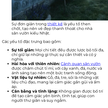
Sự đơn giản trong
thiết kế
là yếu tố then
chốt, tạo nên vẻ đẹp thanh thoát cho nhà
sân vườn kiểu Nhật.
Các yếu tố đặc trưng bao gồm:
Sự tối giản:
Mọi chi tiết đều được lược bỏ tối đa,
chỉ giữ lại những gì thực sự cần thiết và có ý
nghĩa.
Hài hòa với thiên nhiên:
Cảnh quan sân vườn
được chăm chút tỉ mỉ, với cây xanh, đá, nước và
ánh sáng tạo nên một bức tranh sống động.
Vật liệu tự nhiên:
Gỗ, đá, tre, sỏi là những vật
liệu chủ đạo, mang lại cảm giác gần gũi và ấm
áp.
Cân bằng và tĩnh lặng:
Không gian được bố trí
để tạo cảm giác yên bình, tĩnh tại, giúp con
người thư giãn và suy ngẫm.