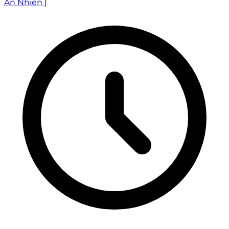
An Nhiên
|