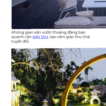
Không gian sân vườn thoáng đãng bao
quanh căn
biệt thự
, tạo cảm giác thư thái
tuyệt đối.